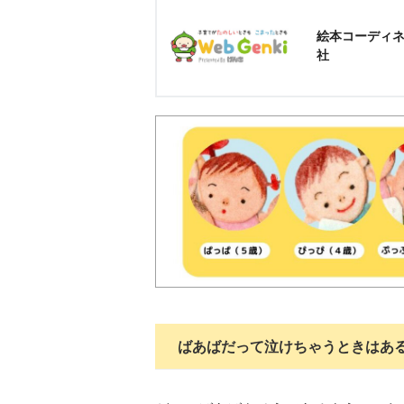
絵本コーディネ
社
ばあばだって泣けちゃうときはあ