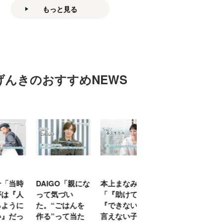
もっと見る
げんきのおすすめNEWS
「当時
DAIGO「親にな
本上まなみ
千原せいじ「子
は『人
って気づい
「『助けて』
育ては自分のイ
ように
た。“ごはんを
『できない』が
ヤな面に直面す
』だっ
作る”って当た
言えない子ども
ることが多かっ