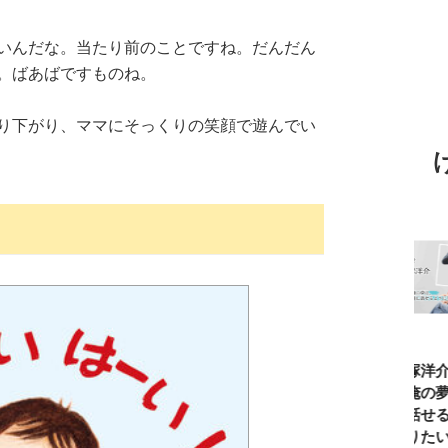
いんだな。当たり前のことですね。だんだん
。ばあばですものね。
り下がり、ママにそっくりの笑顔で遊んでい
TBSアナ井上貴
ひろゆき「『自
長谷川あかり
窪塚洋介
博「アナウンサ
分はこれが得意
「料理家になる
の俺の夢
ーになろうと思
だ』という“思
片鱗なんて一ミ
と話せる
ったことは一度
い込み”は重
リもなかった」
なりたい