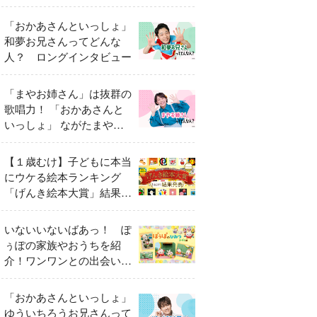
「おかあさんといっしょ」
和夢お兄さんってどんな
人？ ロングインタビュー
「まやお姉さん」は抜群の
歌唱力！ 「おかあさんと
いっしょ」 ながたまやさ
んってどんな人？
【１歳むけ】子どもに本当
にウケる絵本ランキング
「げんき絵本大賞」結果発
表
いないいないばあっ！ ぽ
ぅぽの家族やおうちを紹
介！ワンワンとの出会いの
瞬間も
「おかあさんといっしょ」
ゆういちろうお兄さんって