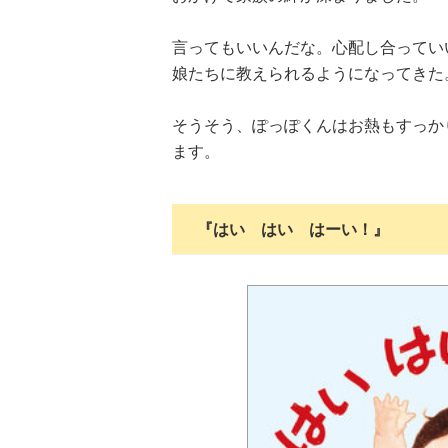
言ってもいいんだな。心配し合ってい
娘たちに教えられるようになってきた
そうそう、ぽっぽくんはお熱もすっか
ます。
『はい はい はーい！』
ツ
武田双雲「我が
横山だいすけ
元体操のお兄さ
夢を
家は両親を含め
「僕は『歌が好
ん小林よしひさ
こも
みんなADHD。
きな子』だった
「小３で観たあ
料
とにかく“今を
けど『歌がうま
の人の映画が人