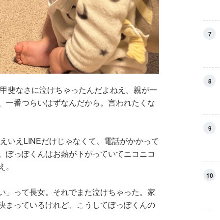
7
8
不甲斐なさに泣けちゃったんだよねえ。親が一
、一番つらいはずなんだから。言われたくな
9
いえいえLINEだけじゃなくて、電話がかかって
。ぽっぽくんはお熱が下がっていてニコニコ
え。
10
い」って長女。それでまた泣けちゃった。家
決まっているけれど、こうしてぽっぽくんの