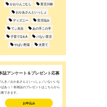
かおりんごむし
育児川柳
おかあさんといっしょ
ディズニー
育児悩み
てぃ先生
あの手この手
子育てQ＆A
パない育児
やばい野菜
夫育て
本誌アンケート＆プレゼント応募
げんき／おかあさんといっしょ／いないいな
いばあっ！各雑誌のプレゼントはこちらから
応募できます。
お申込み