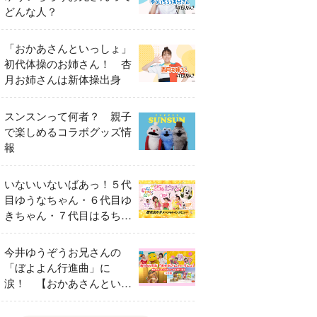
どんな人？
「おかあさんといっしょ」
初代体操のお姉さん！ 杏
月お姉さんは新体操出身
スンスンって何者？ 親子
で楽しめるコラボグッズ情
報
いないいないばあっ！５代
目ゆうなちゃん・６代目ゆ
きちゃん・７代目はるちゃ
ん スペシャルインタビュ
ー
今井ゆうぞうお兄さんの
「ぼよよん行進曲」に
涙！ 【おかあさんといっ
しょ65周年特別番組】