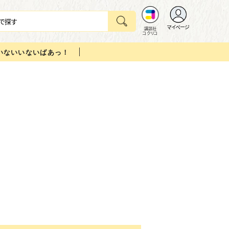
マイページ
講談社
コクリコ
いないいないばあっ！