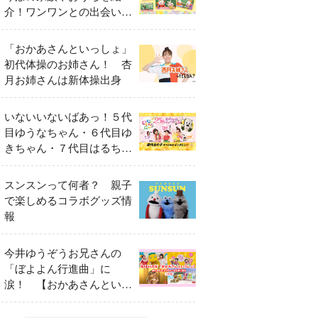
介！ワンワンとの出会いの
瞬間も
「おかあさんといっしょ」
初代体操のお姉さん！ 杏
月お姉さんは新体操出身
いないいないばあっ！５代
目ゆうなちゃん・６代目ゆ
きちゃん・７代目はるちゃ
ん スペシャルインタビュ
ー
スンスンって何者？ 親子
で楽しめるコラボグッズ情
報
今井ゆうぞうお兄さんの
「ぼよよん行進曲」に
涙！ 【おかあさんといっ
しょ65周年特別番組】