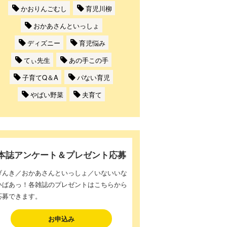
かおりんごむし
育児川柳
おかあさんといっしょ
ディズニー
育児悩み
てぃ先生
あの手この手
子育てQ＆A
パない育児
やばい野菜
夫育て
本誌アンケート＆プレゼント応募
げんき／おかあさんといっしょ／いないいな
いばあっ！各雑誌のプレゼントはこちらから
応募できます。
お申込み