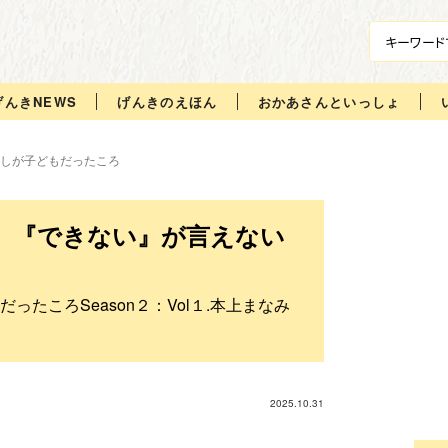
げんきNEWS
げんきのえほん
おかあさんといっしょ
しが子どもだったころ
』『できない』が言えない
たころSeason２：Vol１.本上まなみ
2025.10.31