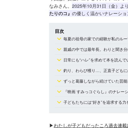
なみさん。
2025年
10月31日（金）よ
たりのコ』
の優しく温かいナレーショ
目次
毎夏の祖母の家での経験が私のルー
親戚の中では最年長。わりと聞き分
日常にも“ハレ”を求めて本を読んで
釣り、わらび穫り…、正直子どもに
ずっと葛藤しながら続けていた芸能
『映画 すみっコぐらし』のナレー
子どもたちには“好き”を追求する力
▶
わたしが子どもだったころ過去連載