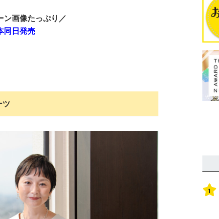
ーン画像たっぷり／
本同日発売
ーツ
1