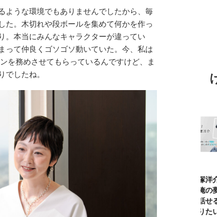
るような環境でもありませんでしたから、毎
した。木切れや段ボールを集めて何かを作っ
り。本当にみんなキャラクターが違ってい
まって仲良くゴソゴソ動いていた。今、私は
ンを務めさせてもらっているんですけど、ま
りでしたね。
TBSアナ井上貴
ひろゆき「『自
長谷川あかり
窪塚洋介
博「アナウンサ
分はこれが得意
「料理家になる
の俺の夢
ーになろうと思
だ』という“思
片鱗なんて一ミ
と話せる
ったことは一度
い込み”は重
リもなかった」
なりたい