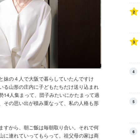
2
3
4
と妹の４人で大阪で暮らしていたんですけ
いる山形の庄内に子どもたちだけ送り込まれ
勢14人集まって、団子みたいにかたまって過
5
、その思い出が積み重なって、私の人格も形
ますから、朝ご飯は毎朝取り合い。それで何
6
山に連れていってもらって。祖父母の家は商