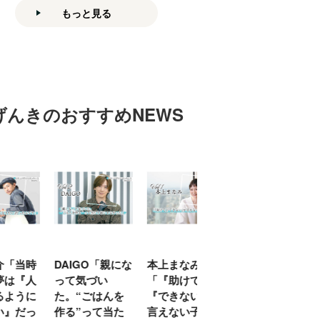
もっと見る
げんきのおすすめNEWS
「当時
DAIGO「親にな
本上まなみ
千原せいじ「子
は『人
って気づい
「『助けて』
育ては自分のイ
ように
た。“ごはんを
『できない』が
ヤな面に直面す
』だっ
作る”って当た
言えない子ども
ることが多かっ