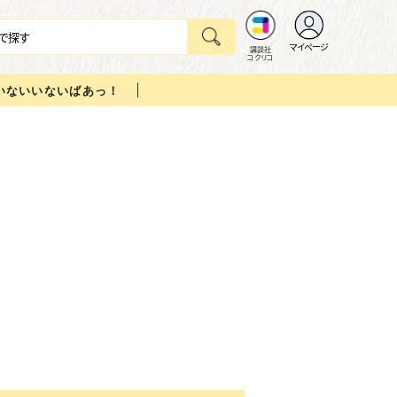
マイページ
講談社
コクリコ
いないいないばあっ！