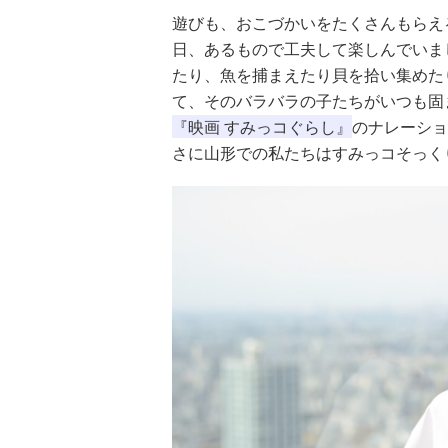
遊びも、おこづかいをたくさんもらえ
日、あるもので工夫して楽しんでいま
たり、魚を捕まえたり貝を拾い集めた
て、そのバラバラの子たちがいつも固
『映画 すみっコぐらし』
のナレーショ
さに山形での私たちはすみっコそっく
ツ
武田双雲「我が
横山だいすけ
元体操のお兄さ
夢を
家は両親を含め
「僕は『歌が好
ん小林よしひさ
こも
みんなADHD。
きな子』だった
「小３で観たあ
料
とにかく“今を
けど『歌がうま
の人の映画が人