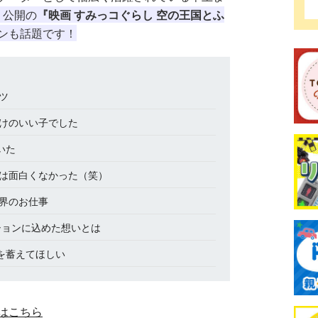
り公開の
『映画 すみっコぐらし 空の王国とふ
ンも話題です！
ツ
けのいい子でした
いた
は面白くなかった（笑）
界のお仕事
ションに込めた想いとは
を蓄えてほしい
はこちら