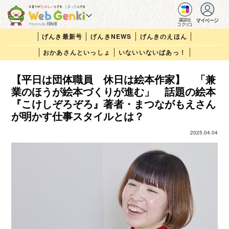
マイページ
講談社
コクリコ
げんき最新号
げんきNEWS
げんきのえほん
おかあさんといっしょ
いないいないばあっ！
【平日は団体職員 休日は絵本作家】 「兼
業のほうが絵本づくりが進む」 話題の絵本
『こけしぞろぞろ』著者・まつながもえさん
が明かす仕事スタイルとは？
2025.04.04