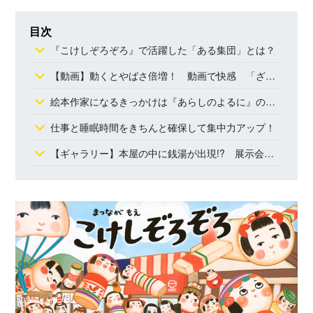
ュー‐WEBげんき｜講談社
『こけしぞろぞろ』の著者・まつながもえさんの
インタビュー企画第２回は、「ざっぱーん!!」誕生
目次
秘話です。
『こけしぞろぞろ』で活躍した「ある集団」とは？
【動画】動くとやばさ倍増！ 動画で快感 「ざっぱーん!!」体験
絵本作家になるきっかけは『あらしのよるに』のきむらゆういちさん主宰の絵本講座
仕事と睡眠時間をきちんと確保して集中力アップ！
【ギャラリー】本屋の中に銭湯が出現!? 展示会場もこけしだらけ！ 『こけしぞろぞろ』絵本パネル展は2025年４月８日まで