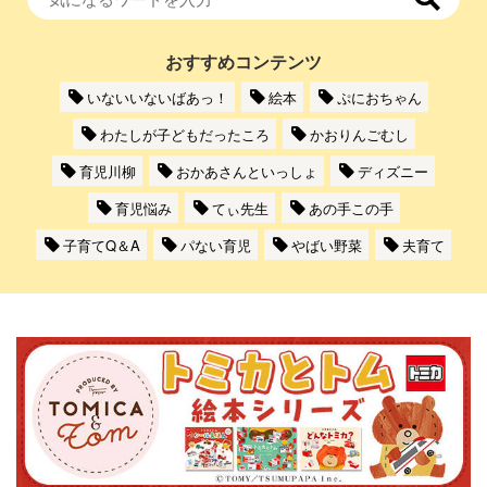
おすすめコンテンツ
いないいないばあっ！
絵本
ぷにおちゃん
わたしが子どもだったころ
かおりんごむし
育児川柳
おかあさんといっしょ
ディズニー
育児悩み
てぃ先生
あの手この手
子育てQ＆A
パない育児
やばい野菜
夫育て