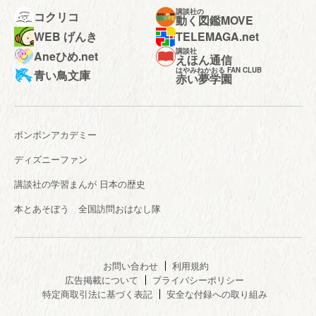
講談社の
コクリコ
動く図鑑MOVE
WEB げんき
TELEMAGA.net
講談社
Aneひめ.net
えほん通信
はやみねかおる FAN CLUB
青い鳥文庫
赤い夢学園
ボンボンアカデミー
ディズニーファン
講談社の学習まんが 日本の歴史
本とあそぼう 全国訪問おはなし隊
お問い合わせ
利用規約
広告掲載について
プライバシーポリシー
特定商取引法に基づく表記
安全な付録への取り組み