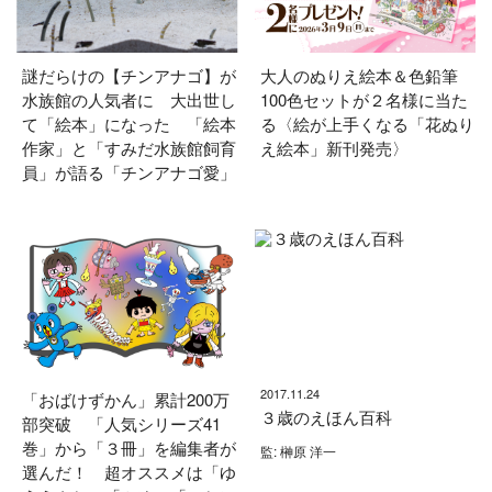
謎だらけの【チンアナゴ】が
大人のぬりえ絵本＆色鉛筆
水族館の人気者に 大出世し
100色セットが２名様に当た
て「絵本」になった 「絵本
る〈絵が上手くなる「花ぬり
作家」と「すみだ水族館飼育
え絵本」新刊発売〉
員」が語る「チンアナゴ愛」
2017.11.24
「おばけずかん」累計200万
３歳のえほん百科
部突破 「人気シリーズ41
巻」から「３冊」を編集者が
監: 榊原 洋一
選んだ！ 超オススメは「ゆ