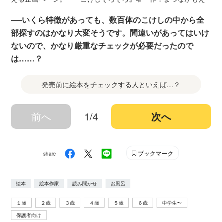
──いくら特徴があっても、数百体のこけしの中から全
部探すのはかなり大変そうです。間違いがあってはいけ
ないので、かなり厳重なチェックが必要だったので
は……？
発売前に絵本をチェックする人といえば…？
前へ
1/4
次へ
ブックマーク
share
絵本
絵本作家
読み聞かせ
お風呂
１歳
２歳
３歳
４歳
５歳
６歳
中学生〜
保護者向け