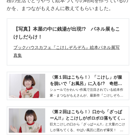
段の生活でどうやって絵本づくりの時間を作っているの
かを、まつながもえさんに教えてもらいました。
【写真】本屋の中に銭湯が出現!? パネル展もこ
けしだらけ！
ブックハウスカフェ『こけしぞろぞろ』絵本パネル展写
真集
〈第１回はこちら！〉「こけし」が服
を脱いで「お風呂」に入る!? 奇想天
外な絵本『こけしぞろぞろ』の作者が
シュールでかわいい作風で注目されている絵本作
家・まつながもえさんが、最新作『こけしぞろぞ
誕生秘話を明かしてくれた‐WEBげんき
ろ』の制作について語る全３回のインタビュー。
｜講談社
第１回は作品誕生秘話をお伝えします。
〈第２回はこちら！〉口から「ざっぱ
ーん!!」とこけしがボロボロ落ちてくる
やばい風呂が爆誕！ 『こけしぞろぞ
巨大こけしの口から「ざっぱーん!!」と大量のこけ
しが落ちてくる、やばい風呂に思わず爆笑！ こ
ろ』作者・まつながもえさんインタビ
けしたちが大挙してお風呂にかけつける、絵本