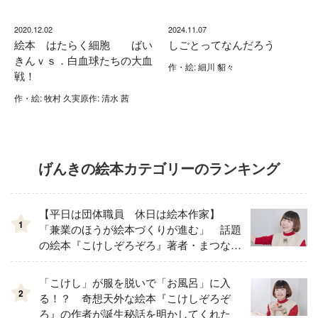
2020.12.02
2024.11.07
絵本 はたらく細胞 ばい
しごとってなんだろう
きんｖｓ．白血球たちの大血
作・絵: 細川 貂々
戦！
作・絵: 牧村 久実原作: 清水 茜
げんきの絵本カテゴリーのランキング
【平日は団体職員 休日は絵本作家】
1
「兼業のほうが絵本づくりが進む」 話題
の絵本『こけしぞろぞろ』著者・まつなが
もえさんが明かす仕事スタイルとは？
「こけし」が服を脱いで「お風呂」に入
2
る！？ 奇想天外な絵本『こけしぞろぞ
ろ』の作者が誕生秘話を明かしてくれた