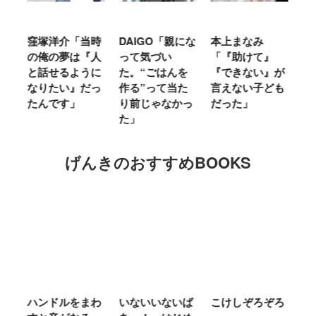
窪塚洋介「当時
DAIGO「親にな
本上まなみ
千
る
の俺の夢は『人
って気づい
「『助けて』
育
ミ
と話せるように
た。“ごはんを
『できない』が
ヤ
」
なりたい』だっ
作る”って当た
言えない子ども
る
たんです」
り前じゃなかっ
だった」
た
た」
げんきのおすすめBOOKS
ム
ハンドルをまわ
いないいないば
こけしぞろぞろ
Ｍ