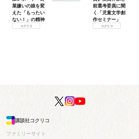
菜嫌いの娘を変
前選考委員に聞
て
えた「もったい
く「児童文学創
ない！」の精神
作セミナー」
コクリコ
コクリコ
講談社コクリコ
ファミリーサイト