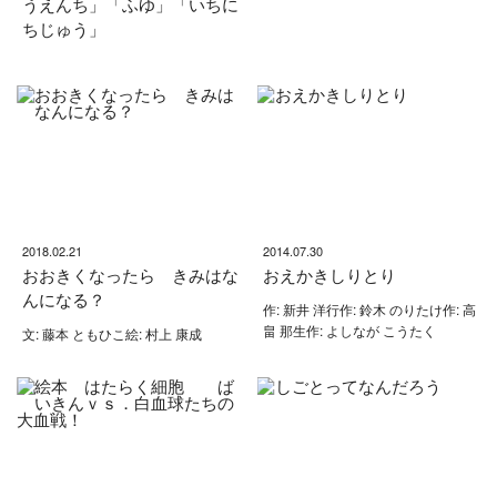
うえんち」「ふゆ」「いちに
ちじゅう」
2018.02.21
2014.07.30
おおきくなったら きみはな
おえかきしりとり
んになる？
作: 新井 洋行作: 鈴木 のりたけ作: 高
畠 那生作: よしなが こうたく
文: 藤本 ともひこ絵: 村上 康成