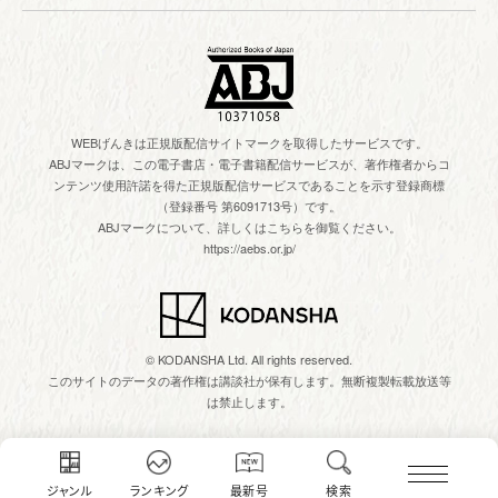
WEBげんきは正規版配信サイトマークを取得したサービスです。
ABJマークは、この電子書店・電子書籍配信サービスが、著作権者からコ
ンテンツ使用許諾を得た正規版配信サービスであることを示す登録商標
（登録番号 第6091713号）です。
ABJマークについて、詳しくはこちらを御覧ください。
https://aebs.or.jp/
© KODANSHA Ltd. All rights reserved.
このサイトのデータの著作権は講談社が保有します。無断複製転載放送等
は禁止します。
ジャンル
ランキング
最新号
検索