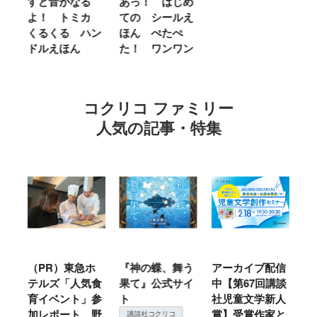
せ
すと音がなる
あっ！ はじめ
Ｌ
ほ
よ！ トミカ
ての シールえ
Ｍ
くるくる ハン
ほん ぺたぺ
し
ドルえほん
た！ ワンワン
に
コクリコ ファミリー
人気の記事・特集
ル
（PR）東急ホ
『神の蝶、舞う
アーカイブ配信
仙
テルズ「人気食
果て』公式サイ
中【第67回講談
地
育イベント」参
ト
社児童文学新人
暖
加レポート 野
賞】受賞作家と
こ
講談社コクリコ