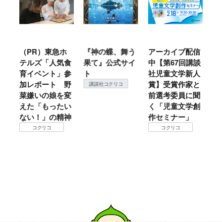
ル
（PR）東急ホ
『神の蝶、舞う
アーカイブ配信
仙
テルズ「人気食
果て』公式サイ
中【第67回講談
地
育イベント」参
ト
社児童文学新人
暖
加レポート 野
賞】受賞作家と
こ
講談社コクリコ
菜嫌いの娘を変
前選考委員に聞
て
えた「もったい
く「児童文学創
ない！」の精神
作セミナー」
コクリコ
コクリコ