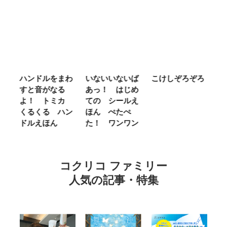
ム
ハンドルをまわ
いないいないば
こけしぞろぞろ
Ｍ
せ
すと音がなる
あっ！ はじめ
Ｌ
ほ
よ！ トミカ
ての シールえ
Ｍ
くるくる ハン
ほん ぺたぺ
し
ドルえほん
た！ ワンワン
に
コクリコ ファミリー
人気の記事・特集