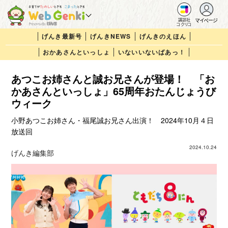
マイページ
講談社
コクリコ
げんき最新号
げんきNEWS
げんきのえほん
おかあさんといっしょ
いないいないばあっ！
あつこお姉さんと誠お兄さんが登場！ 「お
かあさんといっしょ」65周年おたんじょうび
ウィーク
小野あつこお姉さん・福尾誠お兄さん出演！ 2024年10月４日
放送回
2024.10.24
げんき編集部