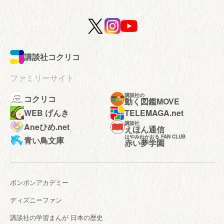
講談社コクリコ
ファミリーサイト
講談社の
コクリコ
動く図鑑MOVE
WEB げんき
TELEMAGA.net
講談社
Aneひめ.net
えほん通信
はやみねかおる FAN CLUB
青い鳥文庫
赤い夢学園
ボンボンアカデミー
ディズニーファン
講談社の学習まんが 日本の歴史