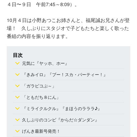
４日〜９日 午前7:45～8:09）。
10月４日は小野あつこお姉さんと、福尾誠お兄さんが登
場！ 久しぶりにスタジオで子どもたちと楽しく歌った
番組の内容を振り返ります。
目次
元気に『ヤッホ、ホー』
『きみイロ』『ブー！スカ・パーティー！』
「ガラピコぷ～」
「ともだち８にん」
『ミライクルクル』『まほうのラララ♪』
久しぶりのコンビ『からだ☆ダンダン』
げんき最新号発売！