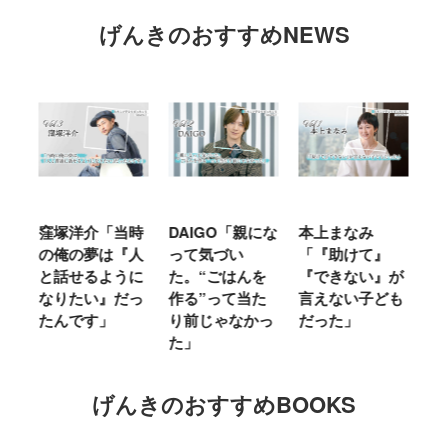
げんきのおすすめNEWS
窪塚洋介「当時
DAIGO「親にな
本上まなみ
千
る
の俺の夢は『人
って気づい
「『助けて』
育
ミ
と話せるように
た。“ごはんを
『できない』が
ヤ
」
なりたい』だっ
作る”って当た
言えない子ども
る
たんです」
り前じゃなかっ
だった」
た
た」
げんきのおすすめBOOKS