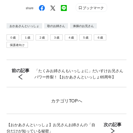
ブックマーク
share
おかあさんといっしょ
歌のお姉さん
体操のお兄さん
０歳
１歳
２歳
３歳
４歳
５歳
６歳
保護者向け
前の記事
「たくみお姉さんもいっしょに」だいすけお兄さん
パワー炸裂！【おかあさんといっしょ65周年】
カテゴリ
TOPへ
次の記事
【おかあさんといっしょ】お兄さんお姉さんの「自
分だけが知っている秘密」