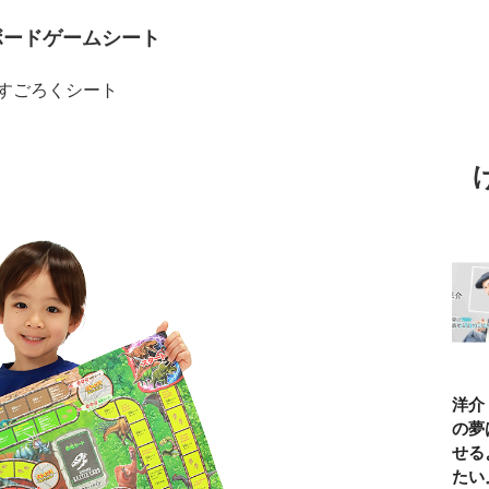
なボードゲームシート
すごろくシート
TBSアナ井上貴
ひろゆき「『自
長谷川あかり
窪塚洋介
博「アナウンサ
分はこれが得意
「料理家になる
の俺の夢
ーになろうと思
だ』という“思
片鱗なんて一ミ
と話せる
ったことは一度
い込み”は重
リもなかった」
なりたい