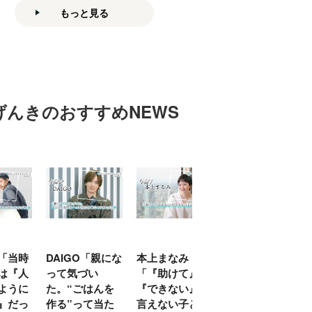
もっと見る
げんきのおすすめNEWS
「当時
DAIGO「親にな
本上まなみ
千原せいじ「子
は『人
って気づい
「『助けて』
育ては自分のイ
ように
た。“ごはんを
『できない』が
ヤな面に直面す
』だっ
作る”って当た
言えない子ども
ることが多かっ