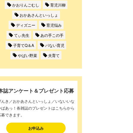
かおりんごむし
育児川柳
おかあさんといっしょ
ディズニー
育児悩み
てぃ先生
あの手この手
子育てQ＆A
パない育児
やばい野菜
夫育て
本誌アンケート＆プレゼント応募
げんき／おかあさんといっしょ／いないいな
いばあっ！各雑誌のプレゼントはこちらから
応募できます。
お申込み