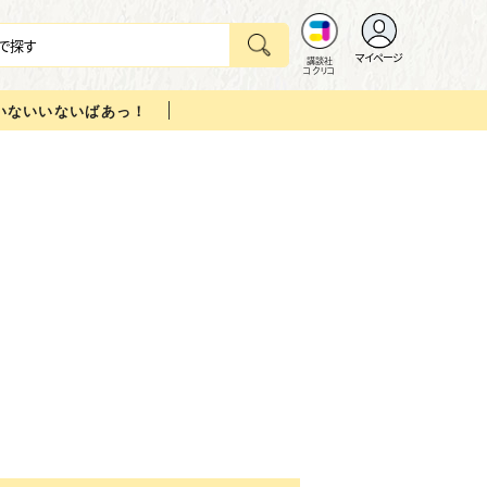
マイページ
講談社
コクリコ
いないいないばあっ！