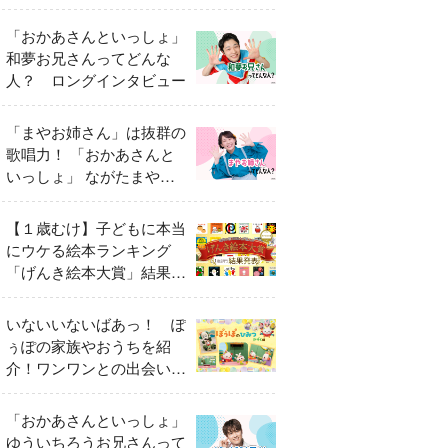
「おかあさんといっしょ」
和夢お兄さんってどんな
人？ ロングインタビュー
「まやお姉さん」は抜群の
歌唱力！ 「おかあさんと
いっしょ」 ながたまやさ
んってどんな人？
【１歳むけ】子どもに本当
にウケる絵本ランキング
「げんき絵本大賞」結果発
表
いないいないばあっ！ ぽ
ぅぽの家族やおうちを紹
介！ワンワンとの出会いの
瞬間も
「おかあさんといっしょ」
ゆういちろうお兄さんって