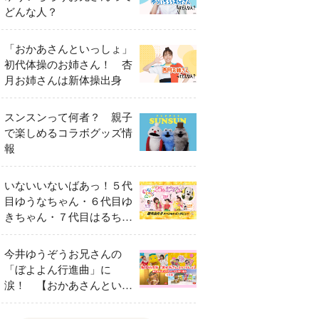
どんな人？
「おかあさんといっしょ」
初代体操のお姉さん！ 杏
月お姉さんは新体操出身
スンスンって何者？ 親子
で楽しめるコラボグッズ情
報
いないいないばあっ！５代
目ゆうなちゃん・６代目ゆ
きちゃん・７代目はるちゃ
ん スペシャルインタビュ
ー
今井ゆうぞうお兄さんの
「ぼよよん行進曲」に
涙！ 【おかあさんといっ
しょ65周年特別番組】