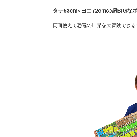
タテ53cm×ヨコ72cmの超BIG
両面使えて恐竜の世界を大冒険できる
ツ
武田双雲「我が
横山だいすけ
元体操のお兄さ
夢を
家は両親を含め
「僕は『歌が好
ん小林よしひさ
こも
みんなADHD。
きな子』だった
「小３で観たあ
料
とにかく“今を
けど『歌がうま
の人の映画が人