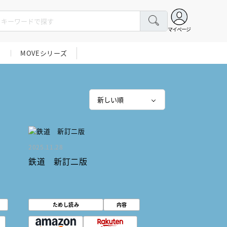
マイページ
展
MOVEシリーズ
2025.11.28
鉄道 新訂二版
ためし読み
内容