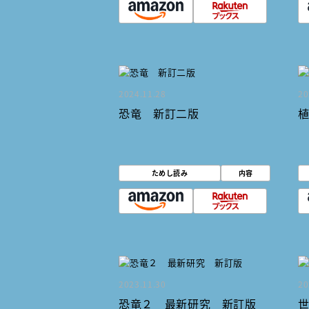
2024.11.28
20
恐竜 新訂二版
ためし読み
内容
2023.11.30
20
恐竜２ 最新研究 新訂版