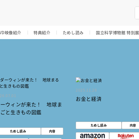
VD映像紹介
特典紹介
ためし読み
国立科学博物館 特別
2025.11.28
26.07.01
お金と経済
ダーウィンが来た！ 地球ま
るごと生きもの図鑑
ためし読み
内容
ためし読み
内容