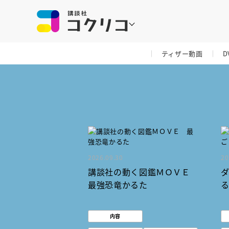
ティザー動画
D
2026.09.30
20
講談社の動く図鑑ＭＯＶＥ
最強恐竜かるた
内容