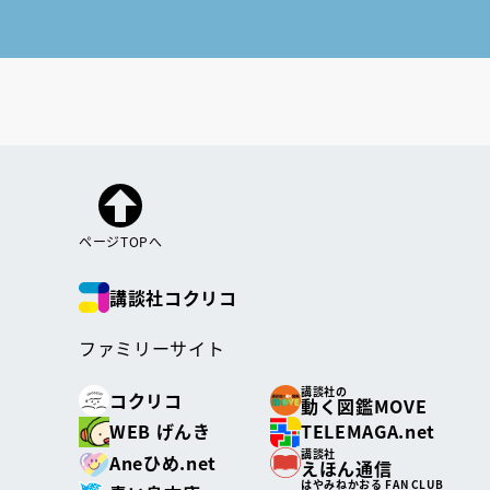
ページTOPへ
講談社コクリコ
ファミリーサイト
講談社の
コクリコ
動く図鑑MOVE
WEB げんき
TELEMAGA.net
講談社
Aneひめ.net
えほん通信
はやみねかおる FAN CLUB