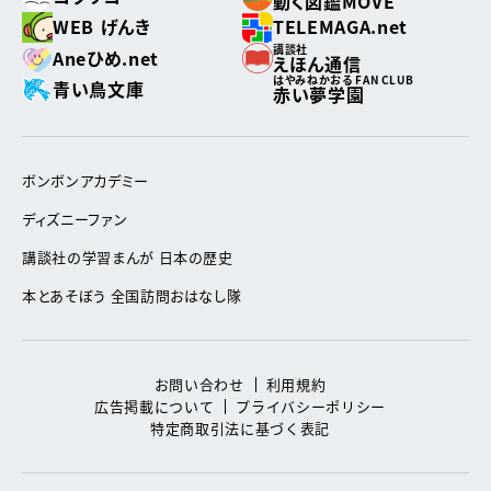
動く図鑑MOVE
WEB げんき
TELEMAGA.net
講談社
Aneひめ.net
えほん通信
はやみねかおる FAN CLUB
青い鳥文庫
赤い夢学園
ボンボンアカデミー
ディズニーファン
講談社の学習まんが 日本の歴史
本とあそぼう 全国訪問おはなし隊
お問い合わせ
利用規約
広告掲載について
プライバシーポリシー
特定商取引法に基づく表記