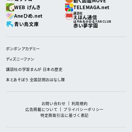
動く図鑑MOVE
WEB げんき
TELEMAGA.net
講談社
Aneひめ.net
えほん通信
はやみねかおる FAN CLUB
青い鳥文庫
赤い夢学園
ボンボンアカデミー
ディズニーファン
講談社の学習まんが 日本の歴史
本とあそぼう 全国訪問おはなし隊
お問い合わせ
利用規約
広告掲載について
プライバシーポリシー
特定商取引法に基づく表記