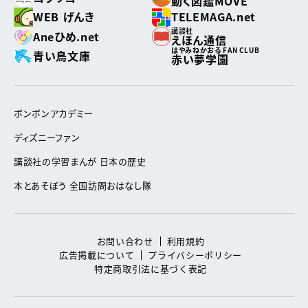
動く図鑑MOVE
WEB げんき
TELEMAGA.net
講談社
Aneひめ.net
えほん通信
はやみねかおる FAN CLUB
青い鳥文庫
赤い夢学園
ボンボンアカデミー
ディズニーファン
講談社の学習まんが 日本の歴史
本とあそぼう 全国訪問おはなし隊
お問い合わせ
利用規約
広告掲載について
プライバシーポリシー
特定商取引法に基づく表記