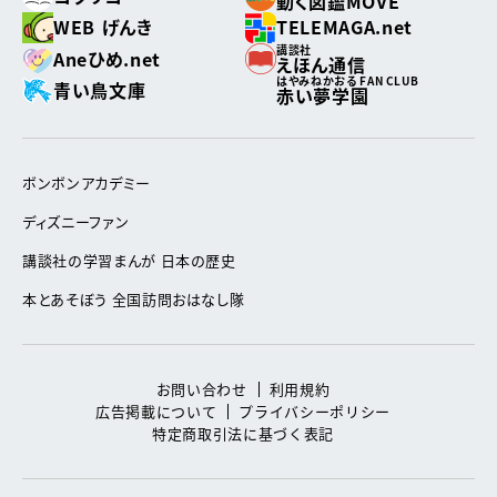
動く図鑑MOVE
WEB げんき
TELEMAGA.net
講談社
Aneひめ.net
えほん通信
はやみねかおる FAN CLUB
青い鳥文庫
赤い夢学園
ボンボンアカデミー
ディズニーファン
講談社の学習まんが 日本の歴史
本とあそぼう 全国訪問おはなし隊
お問い合わせ
利用規約
広告掲載について
プライバシーポリシー
特定商取引法に基づく表記