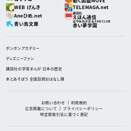
動く図鑑MOVE
WEB げんき
TELEMAGA.net
講談社
Aneひめ.net
えほん通信
はやみねかおる FAN CLUB
青い鳥文庫
赤い夢学園
ボンボンアカデミー
ディズニーファン
講談社の学習まんが 日本の歴史
本とあそぼう 全国訪問おはなし隊
お問い合わせ
利用規約
広告掲載について
プライバシーポリシー
特定商取引法に基づく表記