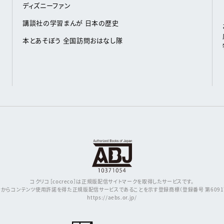
ディズニーファン
講談社の学習まんが 日本の歴史
本とあそぼう 全国訪問おはなし隊
コクリコ［cocreco］は正規版配信サイトマークを取得したサービスです。
からコンテンツ使用許諾を得た正規版配信サービスであることを示す登録商標（登録番号 第609171
https://aebs.or.jp/