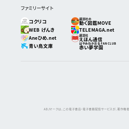
ファミリーサイト
講談社の
コクリコ
動く図鑑MOVE
WEB げんき
TELEMAGA.net
講談社
Aneひめ.net
えほん通信
はやみねかおる FAN CLUB
青い鳥文庫
赤い夢学園
ABJマークは、この電子書店・電子書籍配信サービスが、著作権者