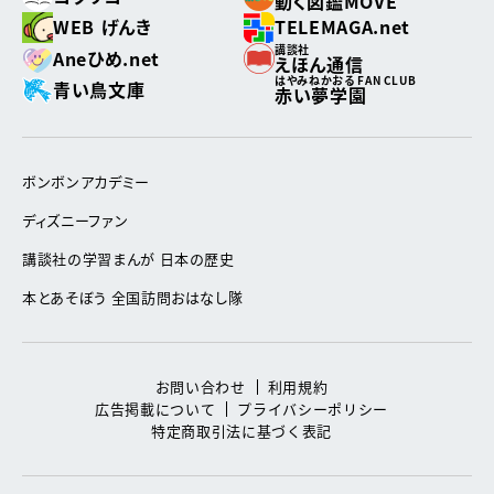
動く図鑑MOVE
WEB げんき
TELEMAGA.net
講談社
Aneひめ.net
えほん通信
はやみねかおる FAN CLUB
青い鳥文庫
赤い夢学園
ボンボンアカデミー
ディズニーファン
講談社の学習まんが 日本の歴史
本とあそぼう 全国訪問おはなし隊
お問い合わせ
利用規約
広告掲載について
プライバシーポリシー
特定商取引法に基づく表記