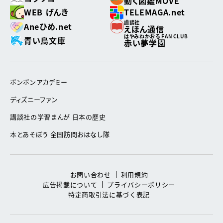
動く図鑑MOVE
WEB げんき
TELEMAGA.net
講談社
Aneひめ.net
えほん通信
はやみねかおる FAN CLUB
青い鳥文庫
赤い夢学園
ボンボンアカデミー
ディズニーファン
講談社の学習まんが 日本の歴史
本とあそぼう 全国訪問おはなし隊
お問い合わせ
利用規約
広告掲載について
プライバシーポリシー
特定商取引法に基づく表記