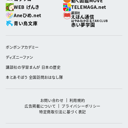
動く図鑑MOVE
WEB げんき
TELEMAGA.net
講談社
Aneひめ.net
えほん通信
はやみねかおる FAN CLUB
青い鳥文庫
赤い夢学園
ボンボンアカデミー
ディズニーファン
講談社の学習まんが 日本の歴史
本とあそぼう 全国訪問おはなし隊
お問い合わせ
利用規約
広告掲載について
プライバシーポリシー
特定商取引法に基づく表記