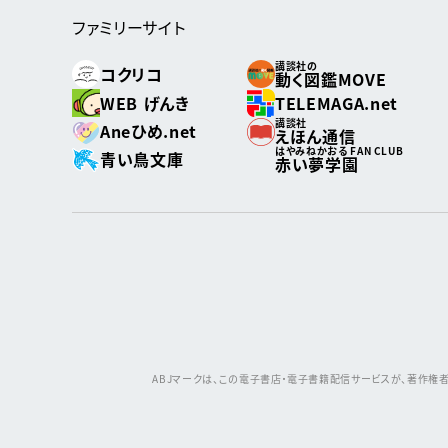
ファミリーサイト
講談社の
コクリコ
動く図鑑MOVE
WEB げんき
TELEMAGA.net
講談社
Aneひめ.net
えほん通信
はやみねかおる FAN CLUB
青い鳥文庫
赤い夢学園
ABJマークは、この電子書店・電子書籍配信サービスが、著作権者