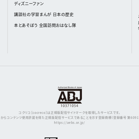
ディズニーファン
講談社の学習まんが 日本の歴史
本とあそぼう 全国訪問おはなし隊
コクリコ［cocreco］は正規版配信サイトマークを取得したサービスです。
からコンテンツ使用許諾を得た正規版配信サービスであることを示す登録商標（登録番号 第609171
https://aebs.or.jp/