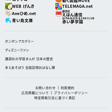
動く図鑑MOVE
WEB げんき
TELEMAGA.net
講談社
Aneひめ.net
えほん通信
はやみねかおる FAN CLUB
青い鳥文庫
赤い夢学園
ボンボンアカデミー
ディズニーファン
講談社の学習まんが 日本の歴史
本とあそぼう 全国訪問おはなし隊
お問い合わせ
利用規約
広告掲載について
プライバシーポリシー
特定商取引法に基づく表記