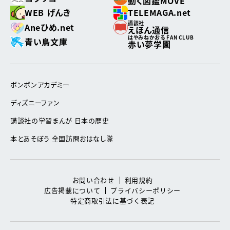
動く図鑑MOVE
WEB げんき
TELEMAGA.net
講談社
Aneひめ.net
えほん通信
はやみねかおる FAN CLUB
青い鳥文庫
赤い夢学園
ボンボンアカデミー
ディズニーファン
講談社の学習まんが 日本の歴史
本とあそぼう 全国訪問おはなし隊
お問い合わせ
利用規約
広告掲載について
プライバシーポリシー
特定商取引法に基づく表記