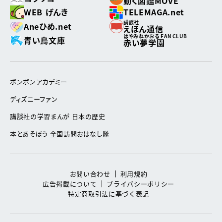
動く図鑑MOVE
WEB げんき
TELEMAGA.net
講談社
Aneひめ.net
えほん通信
はやみねかおる FAN CLUB
青い鳥文庫
赤い夢学園
ボンボンアカデミー
ディズニーファン
講談社の学習まんが 日本の歴史
本とあそぼう 全国訪問おはなし隊
お問い合わせ
利用規約
広告掲載について
プライバシーポリシー
特定商取引法に基づく表記