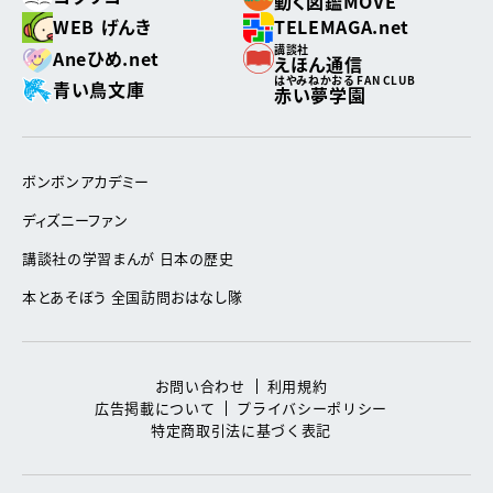
動く図鑑MOVE
WEB げんき
TELEMAGA.net
講談社
Aneひめ.net
えほん通信
はやみねかおる FAN CLUB
青い鳥文庫
赤い夢学園
ボンボンアカデミー
ディズニーファン
講談社の学習まんが 日本の歴史
本とあそぼう 全国訪問おはなし隊
お問い合わせ
利用規約
広告掲載について
プライバシーポリシー
特定商取引法に基づく表記