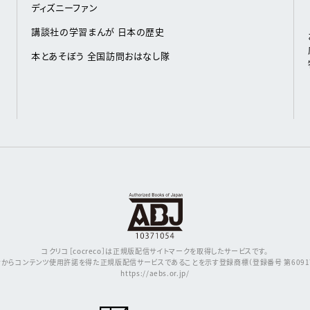
ディズニーファン
講談社の学習まんが 日本の歴史
本とあそぼう 全国訪問おはなし隊
コクリコ［cocreco］は正規版配信サイトマークを取得したサービスです。
からコンテンツ使用許諾を得た正規版配信サービスであることを示す登録商標（登録番号 第609171
https://aebs.or.jp/