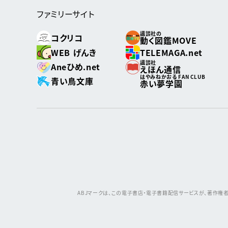
ファミリーサイト
講談社の
コクリコ
動く図鑑MOVE
WEB げんき
TELEMAGA.net
講談社
Aneひめ.net
えほん通信
はやみねかおる FAN CLUB
青い鳥文庫
赤い夢学園
ABJマークは、この電子書店・電子書籍配信サービスが、著作権者