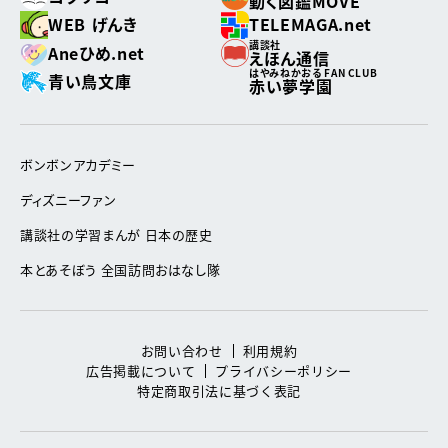
動く図鑑MOVE
WEB げんき
TELEMAGA.net
講談社
Aneひめ.net
えほん通信
はやみねかおる FAN CLUB
青い鳥文庫
赤い夢学園
ボンボンアカデミー
ディズニーファン
講談社の学習まんが 日本の歴史
本とあそぼう 全国訪問おはなし隊
お問い合わせ
利用規約
広告掲載について
プライバシーポリシー
特定商取引法に基づく表記