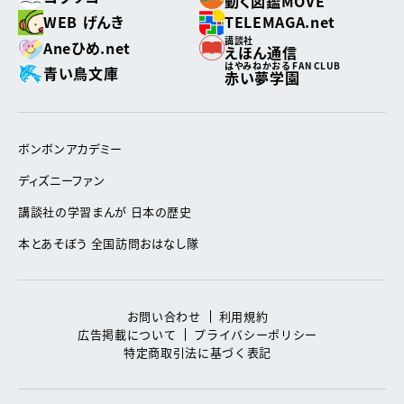
動く図鑑MOVE
WEB げんき
TELEMAGA.net
講談社
Aneひめ.net
えほん通信
はやみねかおる FAN CLUB
青い鳥文庫
赤い夢学園
ボンボンアカデミー
ディズニーファン
講談社の学習まんが 日本の歴史
本とあそぼう 全国訪問おはなし隊
お問い合わせ
利用規約
広告掲載について
プライバシーポリシー
特定商取引法に基づく表記