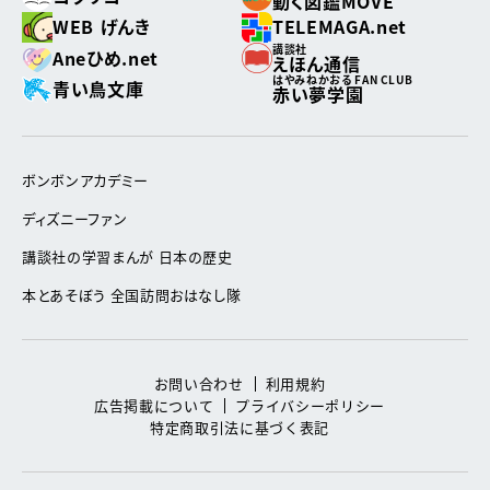
動く図鑑MOVE
WEB げんき
TELEMAGA.net
講談社
Aneひめ.net
えほん通信
はやみねかおる FAN CLUB
青い鳥文庫
赤い夢学園
ボンボンアカデミー
ディズニーファン
講談社の学習まんが 日本の歴史
本とあそぼう 全国訪問おはなし隊
お問い合わせ
利用規約
広告掲載について
プライバシーポリシー
特定商取引法に基づく表記