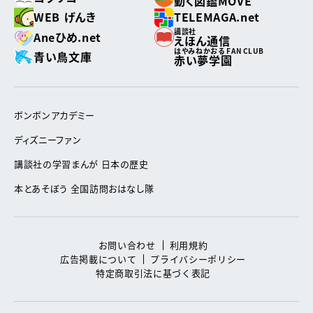
動く図鑑MOVE
WEB げんき
TELEMAGA.net
講談社
Aneひめ.net
えほん通信
はやみねかおる FAN CLUB
青い鳥文庫
赤い夢学園
ボンボンアカデミー
ディズニーファン
講談社の学習まんが 日本の歴史
本とあそぼう 全国訪問おはなし隊
お問い合わせ
利用規約
広告掲載について
プライバシーポリシー
特定商取引法に基づく表記