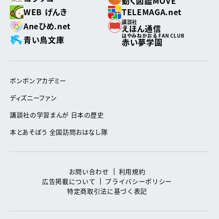
動く図鑑MOVE
WEB げんき
TELEMAGA.net
講談社
Aneひめ.net
えほん通信
はやみねかおる FAN CLUB
青い鳥文庫
赤い夢学園
ボンボンアカデミー
ディズニーファン
講談社の学習まんが 日本の歴史
本とあそぼう 全国訪問おはなし隊
お問い合わせ
利用規約
広告掲載について
プライバシーポリシー
特定商取引法に基づく表記