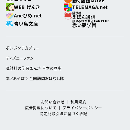
動く図鑑MOVE
WEB げんき
TELEMAGA.net
講談社
Aneひめ.net
えほん通信
はやみねかおる FAN CLUB
青い鳥文庫
赤い夢学園
ボンボンアカデミー
ディズニーファン
講談社の学習まんが 日本の歴史
本とあそぼう 全国訪問おはなし隊
お問い合わせ
利用規約
広告掲載について
プライバシーポリシー
特定商取引法に基づく表記