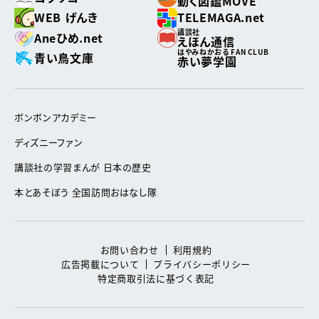
動く図鑑MOVE
WEB げんき
TELEMAGA.net
講談社
Aneひめ.net
えほん通信
はやみねかおる FAN CLUB
青い鳥文庫
赤い夢学園
ボンボンアカデミー
ディズニーファン
講談社の学習まんが 日本の歴史
本とあそぼう 全国訪問おはなし隊
お問い合わせ
利用規約
広告掲載について
プライバシーポリシー
特定商取引法に基づく表記