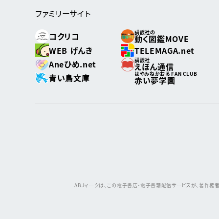
ファミリーサイト
講談社の
コクリコ
動く図鑑MOVE
WEB げんき
TELEMAGA.net
講談社
Aneひめ.net
えほん通信
はやみねかおる FAN CLUB
青い鳥文庫
赤い夢学園
ABJマークは、この電子書店・電子書籍配信サービスが、著作権者