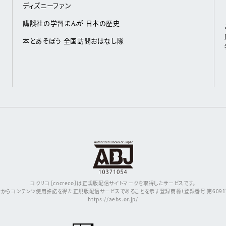
ディズニーファン
講談社の学習まんが 日本の歴史
本とあそぼう 全国訪問おはなし隊
コクリコ［cocreco］は正規版配信サイトマークを取得したサービスです。
からコンテンツ使用許諾を得た正規版配信サービスであることを示す登録商標（登録番号 第609171
https://aebs.or.jp/