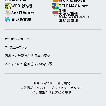
動く図鑑MOVE
WEB げんき
TELEMAGA.net
講談社
Aneひめ.net
えほん通信
はやみねかおる FAN CLUB
青い鳥文庫
赤い夢学園
ボンボンアカデミー
ディズニーファン
講談社の学習まんが 日本の歴史
本とあそぼう 全国訪問おはなし隊
お問い合わせ
利用規約
広告掲載について
プライバシーポリシー
特定商取引法に基づく表記