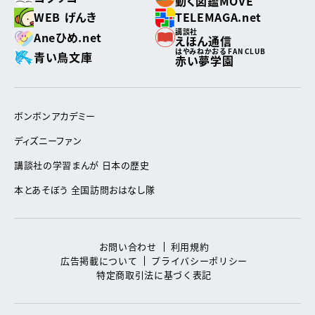
動く図鑑MOVE
WEB げんき
TELEMAGA.net
講談社
Aneひめ.net
えほん通信
はやみねかおる FAN CLUB
青い鳥文庫
赤い夢学園
ボンボンアカデミー
ディズニーファン
講談社の学習まんが 日本の歴史
本とあそぼう 全国訪問おはなし隊
お問い合わせ
利用規約
広告掲載について
プライバシーポリシー
特定商取引法に基づく表記