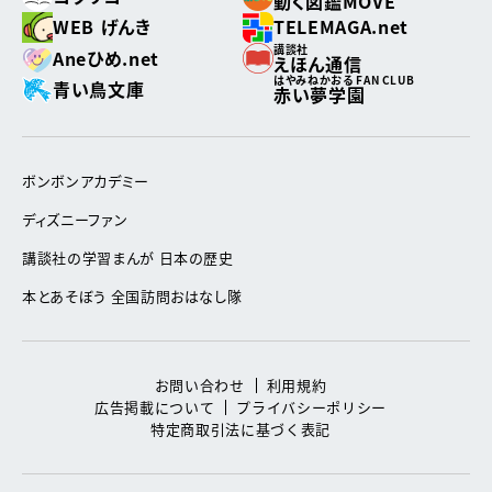
動く図鑑MOVE
WEB げんき
TELEMAGA.net
講談社
Aneひめ.net
えほん通信
はやみねかおる FAN CLUB
青い鳥文庫
赤い夢学園
ボンボンアカデミー
ディズニーファン
講談社の学習まんが 日本の歴史
本とあそぼう 全国訪問おはなし隊
お問い合わせ
利用規約
広告掲載について
プライバシーポリシー
特定商取引法に基づく表記