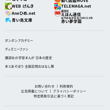
動く図鑑MOVE
WEB げんき
TELEMAGA.net
講談社
Aneひめ.net
えほん通信
はやみねかおる FAN CLUB
青い鳥文庫
赤い夢学園
ボンボンアカデミー
ディズニーファン
講談社の学習まんが 日本の歴史
本とあそぼう 全国訪問おはなし隊
お問い合わせ
利用規約
広告掲載について
プライバシーポリシー
特定商取引法に基づく表記