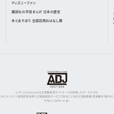
ディズニーファン
講談社の学習まんが 日本の歴史
本とあそぼう 全国訪問おはなし隊
コクリコ［cocreco］は正規版配信サイトマークを取得したサービスです。
からコンテンツ使用許諾を得た正規版配信サービスであることを示す登録商標（登録番号 第609171
https://aebs.or.jp/