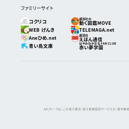
ファミリーサイト
講談社の
コクリコ
動く図鑑MOVE
WEB げんき
TELEMAGA.net
講談社
Aneひめ.net
えほん通信
はやみねかおる FAN CLUB
青い鳥文庫
赤い夢学園
ABJマークは、この電子書店・電子書籍配信サービスが、著作権者