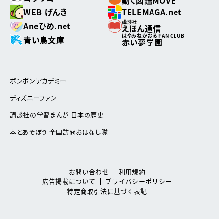
動く図鑑MOVE
WEB げんき
TELEMAGA.net
講談社
Aneひめ.net
えほん通信
はやみねかおる FAN CLUB
青い鳥文庫
赤い夢学園
ボンボンアカデミー
ディズニーファン
講談社の学習まんが 日本の歴史
本とあそぼう 全国訪問おはなし隊
お問い合わせ
利用規約
広告掲載について
プライバシーポリシー
特定商取引法に基づく表記