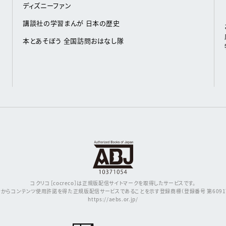
ディズニーファン
講談社の学習まんが 日本の歴史
本とあそぼう 全国訪問おはなし隊
コクリコ［cocreco］は正規版配信サイトマークを取得したサービスです。
からコンテンツ使用許諾を得た正規版配信サービスであることを示す登録商標（登録番号 第609171
https://aebs.or.jp/