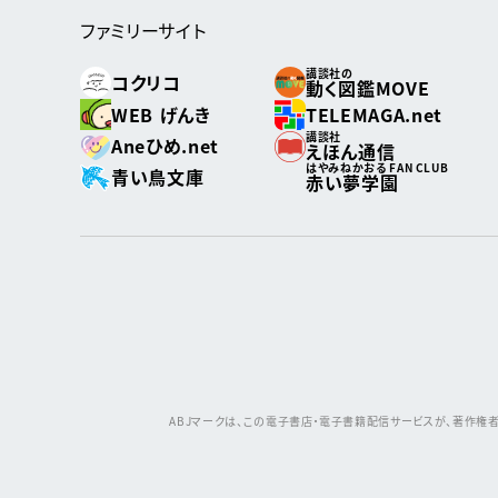
ファミリーサイト
講談社の
コクリコ
動く図鑑MOVE
WEB げんき
TELEMAGA.net
講談社
Aneひめ.net
えほん通信
はやみねかおる FAN CLUB
青い鳥文庫
赤い夢学園
ABJマークは、この電子書店・電子書籍配信サービスが、著作権者