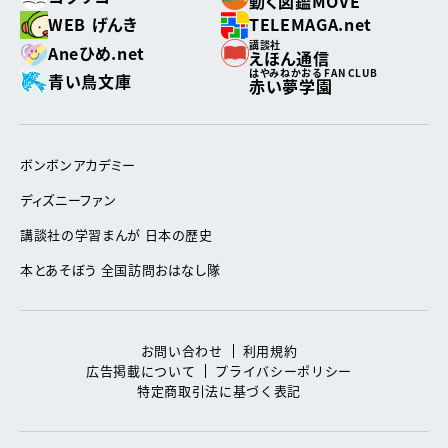
動く図鑑MOVE
WEB げんき
TELEMAGA.net
講談社
Aneひめ.net
えほん通信
はやみねかおる FAN CLUB
青い鳥文庫
赤い夢学園
ボンボンアカデミー
ディズニーファン
講談社の学習まんが 日本の歴史
本とあそぼう 全国訪問おはなし隊
お問い合わせ
利用規約
広告掲載について
プライバシーポリシー
特定商取引法に基づく表記