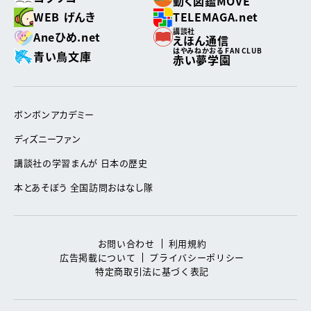
動く図鑑MOVE
WEB げんき
TELEMAGA.net
講談社
Aneひめ.net
えほん通信
はやみねかおる FAN CLUB
青い鳥文庫
赤い夢学園
ボンボンアカデミー
ディズニーファン
講談社の学習まんが 日本の歴史
本とあそぼう 全国訪問おはなし隊
お問い合わせ
利用規約
広告掲載について
プライバシーポリシー
特定商取引法に基づく表記