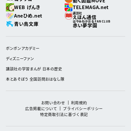
動く図鑑MOVE
WEB げんき
TELEMAGA.net
講談社
Aneひめ.net
えほん通信
はやみねかおる FAN CLUB
青い鳥文庫
赤い夢学園
ボンボンアカデミー
ディズニーファン
講談社の学習まんが 日本の歴史
本とあそぼう 全国訪問おはなし隊
お問い合わせ
利用規約
広告掲載について
プライバシーポリシー
特定商取引法に基づく表記