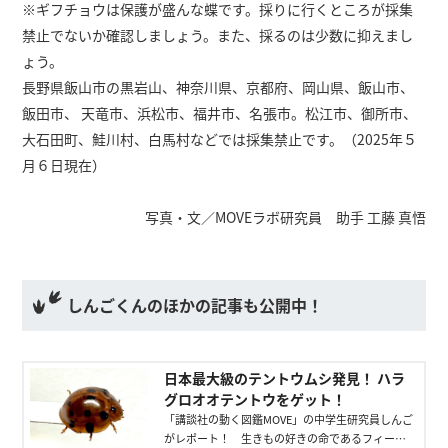
※ギフチョウは保護が盛んな蝶です。採りに行くところが採集
禁止でないか確認しましょう。また、採るのは少数に抑えまし
ょう。
長野県飯山市の黒岩山、神奈川県、京都府、岡山県、飯山市、
飯田市、 天竜市、浜松市、福井市、名張市。松江市、御所市、
大石田町、鮭川村、白馬村などでは採集禁止です。（2025年５
月６日現在）
写真・文／MOVEラボ研究員 助手 工藤 真悟
しんごくんのほかの記事も公開中！
日本最大級のテントウムシ発見！ ハラ
グロオオテントウをゲット！
「講談社の動く図鑑MOVE」の中学生研究員しんご
がレポート！ 生きもの好きの命であるフィール