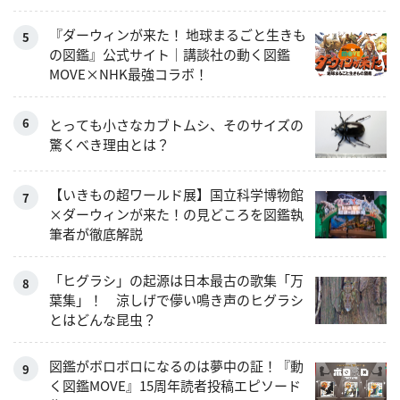
『ダーウィンが来た！ 地球まるごと生きも
の図鑑』公式サイト｜講談社の動く図鑑
MOVE×NHK最強コラボ！
とっても小さなカブトムシ、そのサイズの
驚くべき理由とは？
【いきもの超ワールド展】国立科学博物館
×ダーウィンが来た！の見どころを図鑑執
筆者が徹底解説
「ヒグラシ」の起源は日本最古の歌集「万
葉集」！ 涼しげで儚い鳴き声のヒグラシ
とはどんな昆虫？
図鑑がボロボロになるのは夢中の証！『動
く図鑑MOVE』15周年読者投稿エピソード