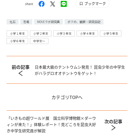
ブックマーク
share
化石
恐竜
MOVEラボ研究員
ボクの、観察・研究日記
小学１年生
小学２年生
小学３年生
小学４年生
小学５年生
小学６年生
中学生〜
前の記事
日本最大級のテントウムシ発見！ 昆虫少年の中学生
がハラグロオオテントウをゲット！
カテゴリ
TOPへ
「いきもの超ワールド展 国立科学博物館×ダーウ
次の記事
ィンが来た！」体験レポート！見どころを昆虫大好
き中学生研究員が解説