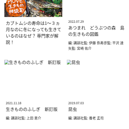
2022.07.29
カブトムシの寿命は1〜３ヵ
あつまれ どうぶつの森 島
月なのに冬になっても生きて
の生きもの図鑑
いるのはなぜ？ 専門家が解
説！
編: 講談社監: 伊藤 弥寿彦監: 平沢 達
矢監: 宮崎 佑介
2021.11.18
2019.07.03
生きもののふしぎ 新訂版
昆虫
編: 講談社監: 上田 恵介
編: 講談社監: 養老 孟司