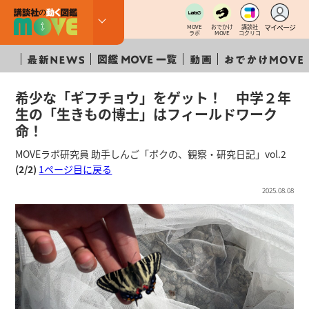
マイページ
MOVE
おでかけ
講談社
ラボ
MOVE
コクリコ
希少な「ギフチョウ」をゲット！ 中学２年
生の「生きもの博士」はフィールドワーク
命！
MOVEラボ研究員 助手しんご「ボクの、観察・研究日記」vol.2
(2/2)
1ページ目に戻る
2025.08.08