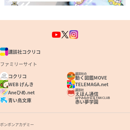
講談社コクリコ
ファミリーサイト
講談社の
コクリコ
動く図鑑MOVE
WEB げんき
TELEMAGA.net
講談社
Aneひめ.net
えほん通信
はやみねかおる FAN CLUB
青い鳥文庫
赤い夢学園
ボンボンアカデミー