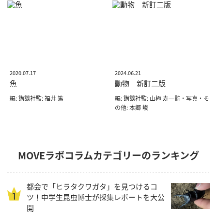
2020.07.17
2024.06.21
魚
動物 新訂二版
編: 講談社監: 福井 篤
編: 講談社監: 山極 寿一監・写真・そ
の他: 本郷 峻
MOVEラボコラムカテゴリーのランキング
都会で「ヒラタクワガタ」を見つけるコ
ツ！中学生昆虫博士が採集レポートを大公
開