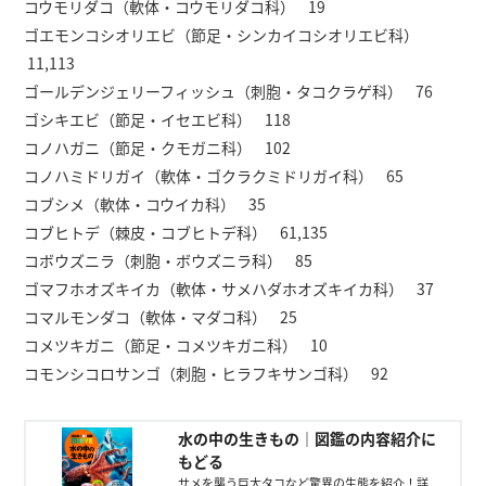
コウモリダコ（軟体・コウモリダコ科） 19
ゴエモンコシオリエビ（節足・シンカイコシオリエビ科）
11,113
ゴールデンジェリーフィッシュ（刺胞・タコクラゲ科） 76
ゴシキエビ（節足・イセエビ科） 118
コノハガニ（節足・クモガニ科） 102
コノハミドリガイ（軟体・ゴクラクミドリガイ科） 65
コブシメ（軟体・コウイカ科） 35
コブヒトデ（棘皮・コブヒトデ科） 61,135
コボウズニラ（刺胞・ボウズニラ科） 85
ゴマフホオズキイカ（軟体・サメハダホオズキイカ科） 37
コマルモンダコ（軟体・マダコ科） 25
コメツキガニ（節足・コメツキガニ科） 10
コモンシコロサンゴ（刺胞・ヒラフキサンゴ科） 92
水の中の生きもの｜図鑑の内容紹介に
もどる
サメを襲う巨大タコなど驚異の生態を紹介！詳