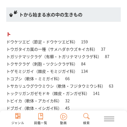
トから始まる水の中の生きもの
ト
ドウケツエビ（節足・ドウケツエビ科） 159
トウガタイカ属の一種（サメハダホウズキイカ科） 37
トガリテマリクラゲ（有櫛・トガリテマリクラゲ科） 87
トクサクラゲ（刺胞・ツクシクラゲ科） 84
トゲモミジガイ（棘皮・モミジガイ科） 134
トコブシ（軟体・ミミガイ科） 66
トサカリュウグウウミウシ（軟体・フジタウミウシ科） 63
トックリガンガゼモドキ（棘皮・ガンガゼ科） 141
トビイカ（軟体・アカイカ科） 32
ドブガイ（軟体・イシガイ科） 45
トラフケボリ（軟体・ウミウサギガイ科） 60
トラフシャコ（節足・トラフシャコ科） 127
ジャンル
図鑑一覧
動画
検索