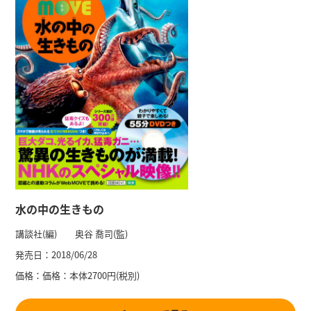
水の中の生きもの
講談社(編) 奥谷 喬司(監)
発売日：
2018/06/28
価格：
価格：本体2700円(税別)