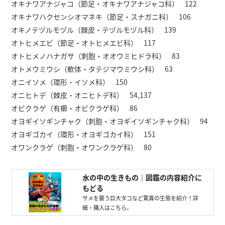
オキナワアナジャコ（節足・オキナワアナジャコ科） 122
オキナワハクセンシオマネキ（節足・スナガニ科） 106
オキノテヅルモヅル（棘皮・テヅルモヅル科） 139
オトヒメエビ（節足・オトヒメエビ科） 117
オトヒメノハナガサ（刺胞・オオウミヒドラ科） 83
オトメウミウシ（軟体・タテジマウミウシ科） 63
オニイソメ（環形・イソメ科） 150
オニヒトデ（棘皮・オニヒトデ科） 54,137
オビクラゲ（有櫛・オビクラゲ科） 86
オヨギイソギンチャク（刺胞・オヨギイソギンチャク科） 94
オヨギゴカイ（環形・オヨギゴカイ科） 151
オワンクラゲ（刺胞・オワンクラゲ科） 80
水の中の生きもの｜図鑑の内容紹介に
もどる
サメを襲う巨大タコなど驚異の生態を紹介！詳
細・購入はこちら。