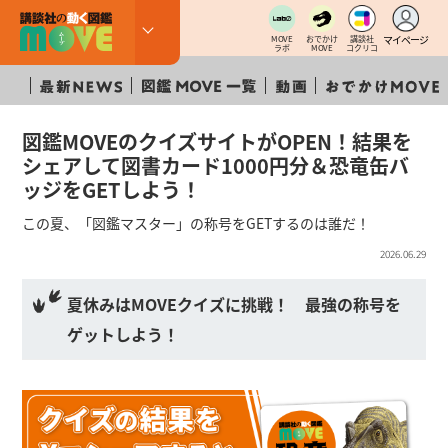
マイページ
MOVE
おでかけ
講談社
ラボ
MOVE
コクリコ
図鑑MOVEのクイズサイトがOPEN！結果を
シェアして図書カード1000円分＆恐竜缶バ
ッジをGETしよう！
この夏、「図鑑マスター」の称号をGETするのは誰だ！
2026.06.29
夏休みはMOVEクイズに挑戦！ 最強の称号を
ゲットしよう！