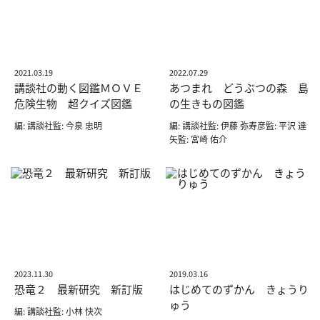
2021.03.19
2022.07.29
講談社の動く図鑑ＭＯＶＥ
あつまれ どうぶつの森 島
危険生物 超クイズ図鑑
の生きもの図鑑
編: 講談社監: 今泉 忠明
編: 講談社監: 伊藤 弥寿彦監: 平沢 達
矢監: 宮崎 佑介
2023.11.30
2019.03.16
恐竜２ 最新研究 新訂版
はじめてのずかん きょうり
ゅう
編: 講談社監: 小林 快次