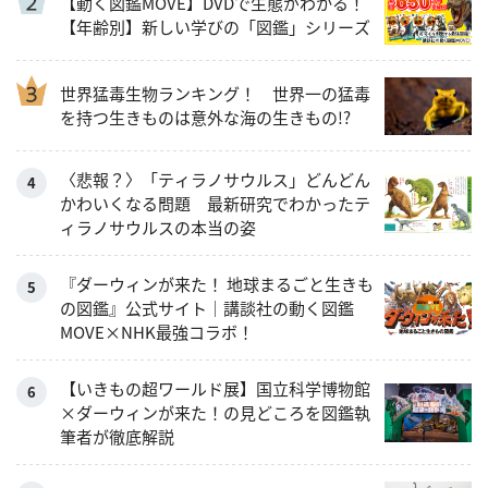
【動く図鑑MOVE】DVDで生態がわかる！
【年齢別】新しい学びの「図鑑」シリーズ
世界猛毒生物ランキング！ 世界一の猛毒
を持つ生きものは意外な海の生きもの!?
〈悲報？〉「ティラノサウルス」どんどん
かわいくなる問題 最新研究でわかったテ
ィラノサウルスの本当の姿
『ダーウィンが来た！ 地球まるごと生きも
の図鑑』公式サイト｜講談社の動く図鑑
MOVE×NHK最強コラボ！
【いきもの超ワールド展】国立科学博物館
×ダーウィンが来た！の見どころを図鑑執
筆者が徹底解説