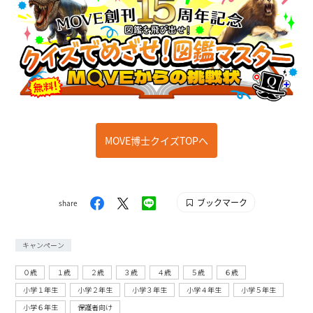
MOVE博士クイズTOPへ
ブックマーク
share
キャンペーン
０歳
１歳
２歳
３歳
４歳
５歳
６歳
小学１年生
小学２年生
小学３年生
小学４年生
小学５年生
小学６年生
保護者向け