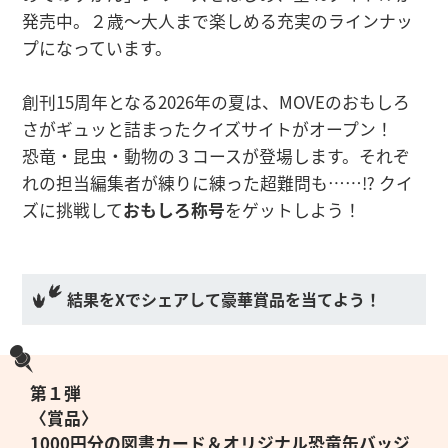
発売中。２歳〜大人まで楽しめる充実のラインナッ
プになっています。
創刊15周年となる2026年の夏は、MOVEのおもしろ
さがギュッと詰まったクイズサイトがオープン！
恐竜・昆虫・動物の３コースが登場します。それぞ
れの担当編集者が練りに練った超難問も……⁉︎ クイ
ズに挑戦して
おもしろ
称号
をゲットしよう！
結果をXでシェアして豪華賞品を当てよう！
第１弾
〈賞品〉
1000円分の図書カード＆オリジナル恐竜缶バッジ