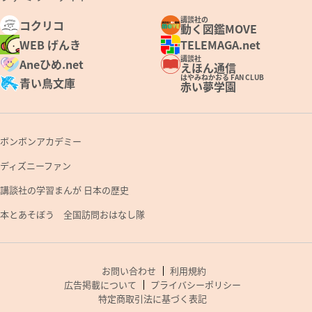
講談社の
コクリコ
動く図鑑MOVE
WEB げんき
TELEMAGA.net
講談社
Aneひめ.net
えほん通信
はやみねかおる FAN CLUB
青い鳥文庫
赤い夢学園
ボンボンアカデミー
ディズニーファン
講談社の学習まんが 日本の歴史
本とあそぼう 全国訪問おはなし隊
お問い合わせ
利用規約
広告掲載について
プライバシーポリシー
特定商取引法に基づく表記