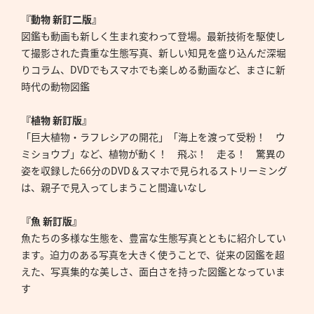
『動物 新訂二版』
図鑑も動画も新しく生まれ変わって登場。最新技術を駆使し
て撮影された貴重な生態写真、新しい知見を盛り込んだ深堀
りコラム、DVDでもスマホでも楽しめる動画など、まさに新
時代の動物図鑑
『植物 新訂版』
「巨大植物・ラフレシアの開花」「海上を渡って受粉！ ウ
ミショウブ」など、植物が動く！ 飛ぶ！ 走る！ 驚異の
姿を収録した66分のDVD＆スマホで見られるストリーミング
は、親子で見入ってしまうこと間違いなし
『魚 新訂版』
魚たちの多様な生態を、豊富な生態写真とともに紹介してい
ます。迫力のある写真を大きく使うことで、従来の図鑑を超
えた、写真集的な美しさ、面白さを持った図鑑となっていま
す