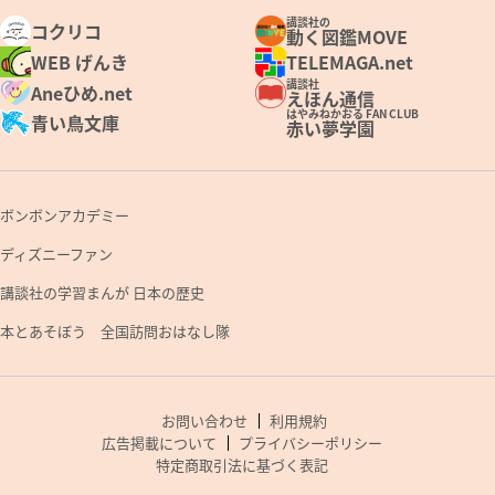
講談社の
コクリコ
動く図鑑MOVE
WEB げんき
TELEMAGA.net
講談社
Aneひめ.net
えほん通信
はやみねかおる FAN CLUB
青い鳥文庫
赤い夢学園
ボンボンアカデミー
ディズニーファン
講談社の学習まんが 日本の歴史
本とあそぼう 全国訪問おはなし隊
お問い合わせ
利用規約
広告掲載について
プライバシーポリシー
特定商取引法に基づく表記