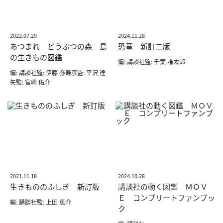
2022.07.29
2024.11.28
あつまれ どうぶつの森 島
恐竜 新訂二版
の生きもの図鑑
編: 講談社監: 千葉 謙太郎
編: 講談社監: 伊藤 弥寿彦監: 平沢 達
矢監: 宮崎 佑介
2021.11.18
2024.10.28
生きもののふしぎ 新訂版
講談社の動く図鑑 ＭＯＶ
Ｅ コンプリートファンブッ
編: 講談社監: 上田 恵介
ク