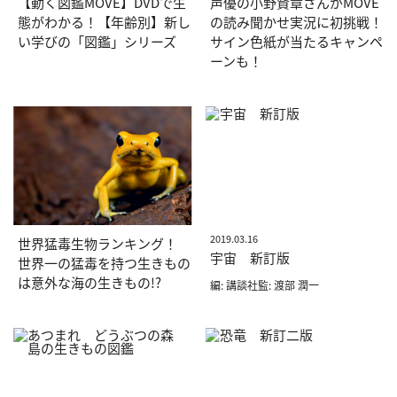
【動く図鑑MOVE】DVDで生
声優の小野賢章さんがMOVE
態がわかる！【年齢別】新し
の読み聞かせ実況に初挑戦！
い学びの「図鑑」シリーズ
サイン色紙が当たるキャンペ
ーンも！
2019.03.16
世界猛毒生物ランキング！
宇宙 新訂版
世界一の猛毒を持つ生きもの
は意外な海の生きもの!?
編: 講談社監: 渡部 潤一