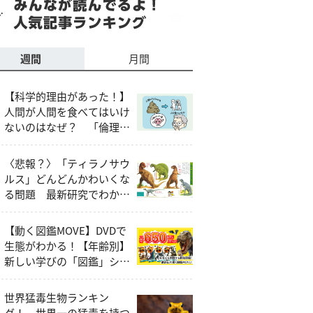
週間
月間
【科学的理由があった！】
人間が人間を食べてはいけ
ないのはなぜ？ 「倫理
的・社会的な問題」以外の
説明とは
〈悲報？〉「ティラノサウ
ルス」どんどんかわいくな
る問題 最新研究でわかっ
たティラノサウルスの本当
の姿
【動く図鑑MOVE】DVDで
生態がわかる！【年齢別】
新しい学びの「図鑑」シリ
ーズ
世界猛毒生物ランキン
グ！ 世界一の猛毒を持つ