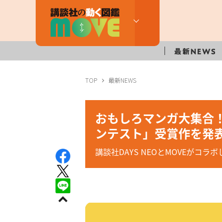
TOP
最新NEWS
おもしろマンガ大集合！
ンテスト」受賞作を発
講談社DAYS NEOとMOVEがコ