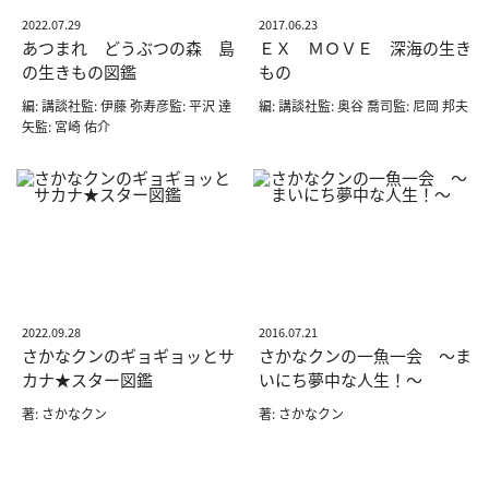
2022.07.29
2017.06.23
あつまれ どうぶつの森 島
ＥＸ ＭＯＶＥ 深海の生き
の生きもの図鑑
もの
編: 講談社監: 伊藤 弥寿彦監: 平沢 達
編: 講談社監: 奥谷 喬司監: 尼岡 邦夫
矢監: 宮崎 佑介
2022.09.28
2016.07.21
さかなクンのギョギョッとサ
さかなクンの一魚一会 ～ま
カナ★スター図鑑
いにち夢中な人生！～
著: さかなクン
著: さかなクン