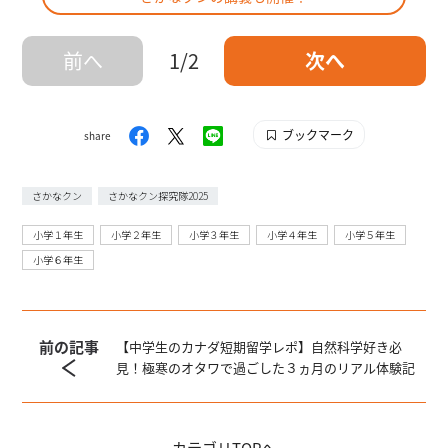
前へ
1/2
次へ
ブックマーク
share
さかなクン
さかなクン探究隊2025
小学１年生
小学２年生
小学３年生
小学４年生
小学５年生
小学６年生
前の記事
【中学生のカナダ短期留学レポ】自然科学好き必
見！極寒のオタワで過ごした３ヵ月のリアル体験記
カテゴリ
TOPへ