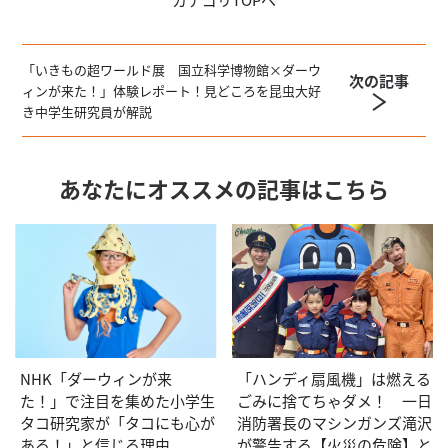
「いきもの超ワールド展 国立科学博物館×ダーウ
次の記事
ィンが来た！」体験レポート！見どころを昆虫大好
き中学生研究員が解説
あなたにオススメの記事はこちら
NHK「ダーウィンが来
「ハンディ扇風機」は燃える
た！」で注目を集めた小学生
ごみに捨てちゃダメ！ 一日
タコ研究家が「タコにも心が
消防署長のマシンガンズ滝沢
ある！」と信じる理由
が警告する【火災の危険】と