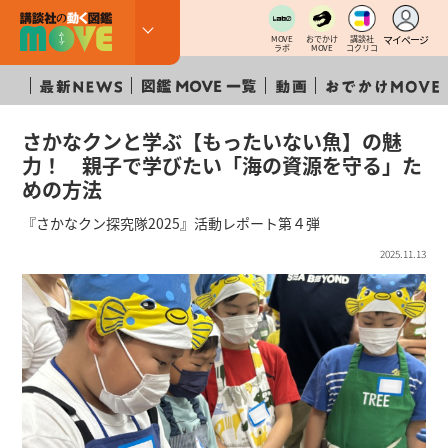
マイページ
MOVE
おでかけ
講談社
ラボ
MOVE
コクリコ
さかなクンと学ぶ【もったいない魚】の魅
力！ 親子で学びたい「海の資源を守る」た
めの方法
『さかなクン探究隊2025』活動レポート第４弾
2025.11.13