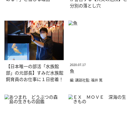
分別の落とし穴
2020.07.17
【日本唯一の部活「水族館
魚
部」の元部長】すみだ水族館
飼育員のお仕事に１日密着！
編: 講談社監: 福井 篤