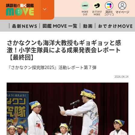
マイページ
MOVE
おでかけ
講談社
ラボ
MOVE
コクリコ
さかなクンも海洋大教授もギョギョッと感
激！小学生隊員による成果発表会レポート
【最終回】
『さかなクン探究隊2025』活動レポート第７弾
2026.04.14