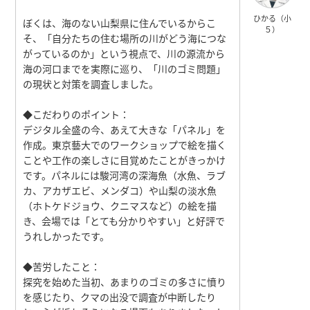
ひかる（小
ぼくは、海のない山梨県に住んでいるからこ
５）
そ、「自分たちの住む場所の川がどう海につな
がっているのか」という視点で、川の源流から
海の河口までを実際に巡り、「川のゴミ問題」
の現状と対策を調査しました。
◆こだわりのポイント：
デジタル全盛の今、あえて大きな「パネル」を
作成。東京藝大でのワークショップで絵を描く
ことや工作の楽しさに目覚めたことがきっかけ
です。パネルには駿河湾の深海魚（水魚、ラブ
カ、アカザエビ、メンダコ）や山梨の淡水魚
（ホトケドジョウ、クニマスなど）の絵を描
き、会場では「とても分かりやすい」と好評で
うれしかったです。
◆苦労したこと：
探究を始めた当初、あまりのゴミの多さに憤り
を感じたり、クマの出没で調査が中断したり