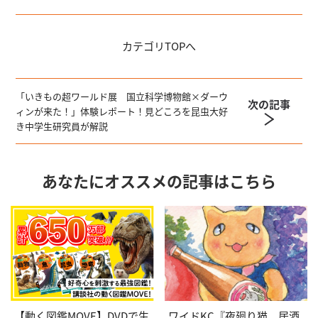
カテゴリ
TOPへ
「いきもの超ワールド展 国立科学博物館×ダーウ
次の記事
ィンが来た！」体験レポート！見どころを昆虫大好
き中学生研究員が解説
あなたにオススメの記事はこちら
【動く図鑑MOVE】DVDで生
ワイドKC『夜廻り猫 居酒