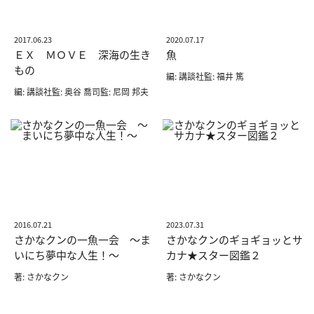
2017.06.23
2020.07.17
ＥＸ ＭＯＶＥ 深海の生き
魚
もの
編: 講談社監: 福井 篤
編: 講談社監: 奥谷 喬司監: 尼岡 邦夫
2016.07.21
2023.07.31
さかなクンの一魚一会 ～ま
さかなクンのギョギョッとサ
いにち夢中な人生！～
カナ★スター図鑑２
著: さかなクン
著: さかなクン