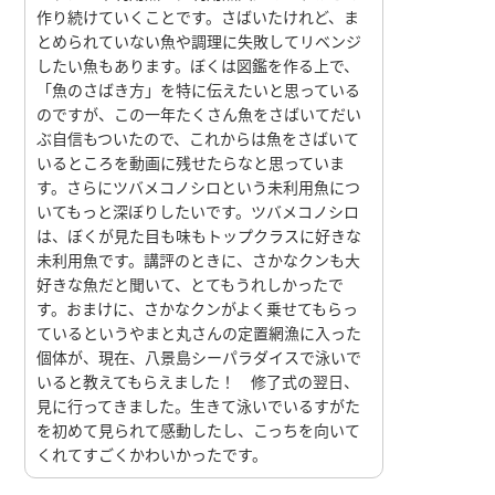
作り続けていくことです。さばいたけれど、ま
とめられていない魚や調理に失敗してリベンジ
したい魚もあります。ぼくは図鑑を作る上で、
「魚のさばき方」を特に伝えたいと思っている
のですが、この一年たくさん魚をさばいてだい
ぶ自信もついたので、これからは魚をさばいて
いるところを動画に残せたらなと思っていま
す。さらにツバメコノシロという未利用魚につ
いてもっと深ぼりしたいです。ツバメコノシロ
は、ぼくが見た目も味もトップクラスに好きな
未利用魚です。講評のときに、さかなクンも大
好きな魚だと聞いて、とてもうれしかったで
す。おまけに、さかなクンがよく乗せてもらっ
ているというやまと丸さんの定置網漁に入った
個体が、現在、八景島シーパラダイスで泳いで
いると教えてもらえました！ 修了式の翌日、
見に行ってきました。生きて泳いでいるすがた
を初めて見られて感動したし、こっちを向いて
くれてすごくかわいかったです。