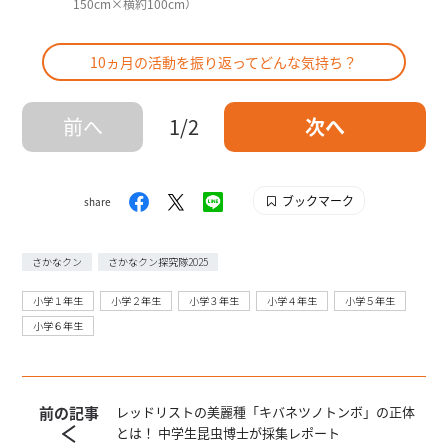
150cm×横約100cm）
10ヵ月の活動を振り返ってどんな気持ち？
前へ
1/2
次へ
ブックマーク
share
さかなクン
さかなクン探究隊2025
小学１年生
小学２年生
小学３年生
小学４年生
小学５年生
小学６年生
前の記事
レッドリストの美麗種「キバネツノトンボ」の正体
とは！ 中学生昆虫博士が採集レポート