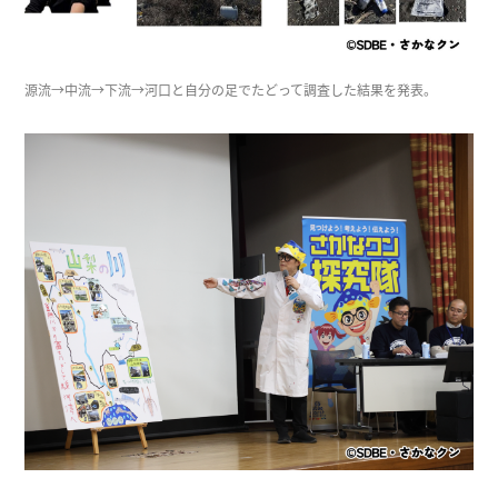
源流→中流→下流→河口と自分の足でたどって調査した結果を発表。