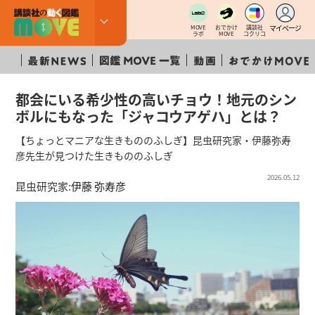
マイページ
MOVE
おでかけ
講談社
ラボ
MOVE
コクリコ
都会にいる希少性の高いチョウ！地元のシン
ボルにもなった「ジャコウアゲハ」とは？
【ちょっとマニアな生きもののふしぎ】昆虫研究家・伊藤弥寿
彦先生が見つけた生きもののふしぎ
2026.05.12
昆虫研究家:
伊藤 弥寿彦