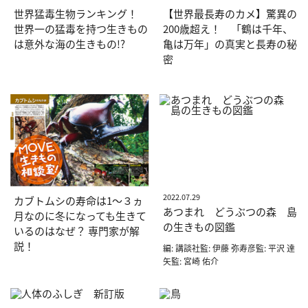
世界猛毒生物ランキング！
【世界最長寿のカメ】驚異の
世界一の猛毒を持つ生きもの
200歳超え！ 「鶴は千年、
は意外な海の生きもの!?
亀は万年」の真実と長寿の秘
密
2022.07.29
カブトムシの寿命は1〜３ヵ
あつまれ どうぶつの森 島
月なのに冬になっても生きて
の生きもの図鑑
いるのはなぜ？ 専門家が解
説！
編: 講談社監: 伊藤 弥寿彦監: 平沢 達
矢監: 宮崎 佑介