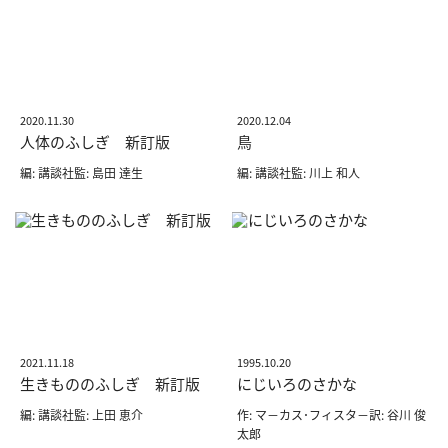
2020.11.30
2020.12.04
人体のふしぎ 新訂版
鳥
編: 講談社監: 島田 達生
編: 講談社監: 川上 和人
2021.11.18
1995.10.20
生きもののふしぎ 新訂版
にじいろのさかな
編: 講談社監: 上田 恵介
作: マ－カス･フィスタ－訳: 谷川 俊
太郎