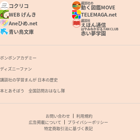
講談社の
コクリコ
動く図鑑MOVE
WEB げんき
TELEMAGA.net
講談社
Aneひめ.net
えほん通信
はやみねかおる FAN CLUB
青い鳥文庫
赤い夢学園
ボンボンアカデミー
ディズニーファン
講談社の学習まんが 日本の歴史
本とあそぼう 全国訪問おはなし隊
お問い合わせ
利用規約
広告掲載について
プライバシーポリシー
特定商取引法に基づく表記