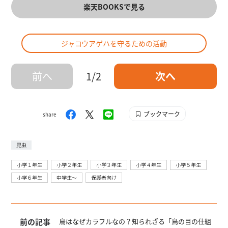
楽天BOOKSで見る
ジャコウアゲハを守るための活動
前へ
1/2
次へ
ブックマーク
share
昆虫
小学１年生
小学２年生
小学３年生
小学４年生
小学５年生
小学６年生
中学生〜
保護者向け
前の記事
鳥はなぜカラフルなの？知られざる「鳥の目の仕組