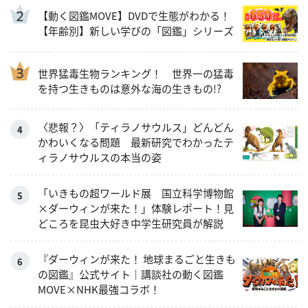
【動く図鑑MOVE】DVDで生態がわかる！
【年齢別】新しい学びの「図鑑」シリーズ
世界猛毒生物ランキング！ 世界一の猛毒
を持つ生きものは意外な海の生きもの!?
〈悲報？〉「ティラノサウルス」どんどん
かわいくなる問題 最新研究でわかったテ
ィラノサウルスの本当の姿
「いきもの超ワールド展 国立科学博物館
×ダーウィンが来た！」体験レポート！見
どころを昆虫大好き中学生研究員が解説
『ダーウィンが来た！ 地球まるごと生きも
の図鑑』公式サイト｜講談社の動く図鑑
MOVE×NHK最強コラボ！