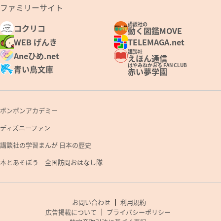
ファミリーサイト
講談社の
コクリコ
動く図鑑MOVE
WEB げんき
TELEMAGA.net
講談社
Aneひめ.net
えほん通信
はやみねかおる FAN CLUB
青い鳥文庫
赤い夢学園
ボンボンアカデミー
ディズニーファン
講談社の学習まんが 日本の歴史
本とあそぼう 全国訪問おはなし隊
お問い合わせ
利用規約
広告掲載について
プライバシーポリシー