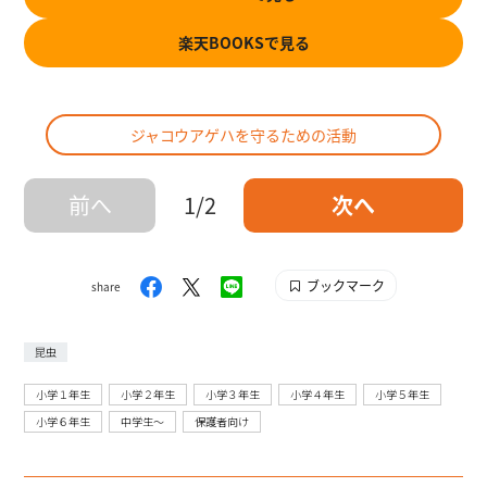
楽天BOOKSで見る
ジャコウアゲハを守るための活動
前へ
1/2
次へ
ブックマーク
share
昆虫
小学１年生
小学２年生
小学３年生
小学４年生
小学５年生
小学６年生
中学生〜
保護者向け