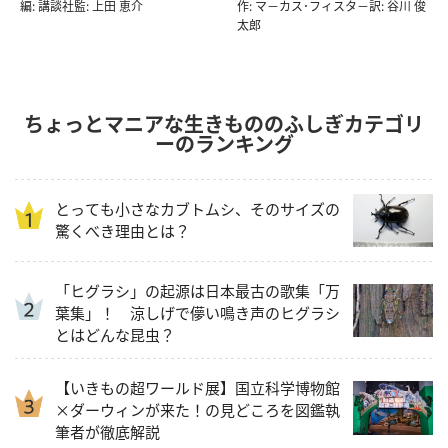
編: 講談社監: 上田 恵介
作: マ－カス･フィスタ－訳: 谷川 俊
太郎
ちょっとマニアな生きもののふしぎカテゴリ
ーのランキング
とっても小さなカブトムシ、そのサイズの
驚くべき理由とは？
「ヒグラシ」の起源は日本最古の歌集「万
葉集」！ 涼しげで儚い鳴き声のヒグラシ
とはどんな昆虫？
【いきもの超ワールド展】国立科学博物館
×ダーウィンが来た！の見どころを図鑑執
筆者が徹底解説