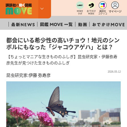
マイページ
MOVE
おでかけ
講談社
ラボ
MOVE
コクリコ
都会にいる希少性の高いチョウ！地元のシン
ボルにもなった「ジャコウアゲハ」とは？
【ちょっとマニアな生きもののふしぎ】昆虫研究家・伊藤弥寿
彦先生が見つけた生きもののふしぎ
2026.05.12
昆虫研究家:
伊藤 弥寿彦