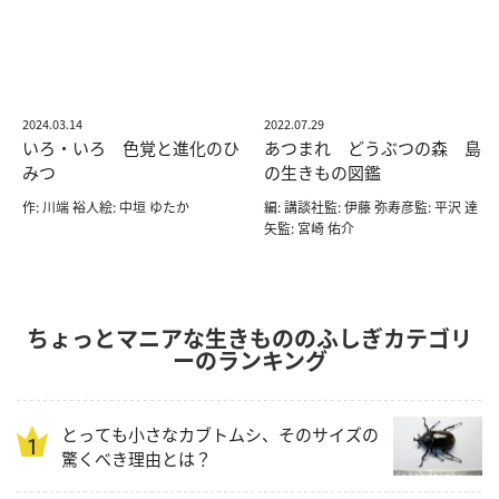
2024.03.14
2022.07.29
いろ・いろ 色覚と進化のひ
あつまれ どうぶつの森 島
みつ
の生きもの図鑑
作: 川端 裕人絵: 中垣 ゆたか
編: 講談社監: 伊藤 弥寿彦監: 平沢 達
矢監: 宮崎 佑介
ちょっとマニアな生きもののふしぎカテゴリ
ーのランキング
とっても小さなカブトムシ、そのサイズの
驚くべき理由とは？