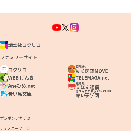
講談社コクリコ
ファミリーサイト
講談社の
コクリコ
動く図鑑MOVE
WEB げんき
TELEMAGA.net
講談社
Aneひめ.net
えほん通信
はやみねかおる FAN CLUB
青い鳥文庫
赤い夢学園
ボンボンアカデミー
ディズニーファン