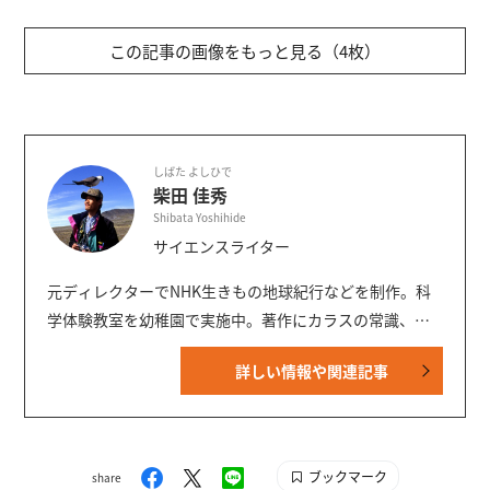
この記事の画像をもっと見る（4枚）
しばた よしひで
柴田 佳秀
Shibata Yoshihide
サイエンスライター
元ディレクターでNHK生きもの地球紀行などを制作。科
学体験教室を幼稚園で実施中。著作にカラスの常識、講
談社の図鑑MOVEシリーズの執筆など。BIRDER編集委
詳しい情報や関連記事
員。都市鳥研究会幹事。科学技術ジャーナリスト会議会
員。暦生活で連載中。MOVE「鳥」「危険生物 新訂版」
「生きもののふしぎ 新訂版」等の執筆者。
ブックマーク
share