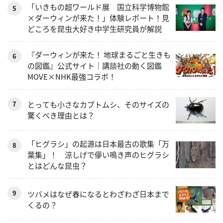
「いきもの超ワールド展 国立科学博物館
×ダーウィンが来た！」体験レポート！見
どころを昆虫大好き中学生研究員が解説
『ダーウィンが来た！ 地球まるごと生きも
の図鑑』公式サイト｜講談社の動く図鑑
MOVE×NHK最強コラボ！
とっても小さなカブトムシ、そのサイズの
驚くべき理由とは？
「ヒグラシ」の起源は日本最古の歌集「万
葉集」！ 涼しげで儚い鳴き声のヒグラシ
とはどんな昆虫？
ツバメはなぜ春になるとわざわざ日本まで
くるの？