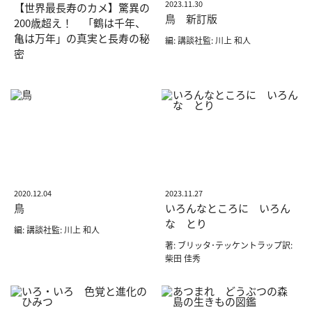
2023.11.30
【世界最長寿のカメ】驚異の
鳥 新訂版
200歳超え！ 「鶴は千年、
亀は万年」の真実と長寿の秘
編: 講談社監: 川上 和人
密
2020.12.04
2023.11.27
鳥
いろんなところに いろん
な とり
編: 講談社監: 川上 和人
著: ブリッタ･テッケントラップ訳:
柴田 佳秀