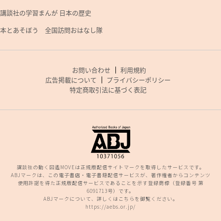
講談社の学習まんが 日本の歴史
本とあそぼう 全国訪問おはなし隊
お問い合わせ
利用規約
広告掲載について
プライバシーポリシー
特定商取引法に基づく表記
講談社の動く図鑑MOVEは正規版配信サイトマークを取得したサービスです。
ABJマークは、この電子書店・電子書籍配信サービスが、著作権者からコンテンツ
使用許諾を得た正規版配信サービスであることを示す登録商標（登録番号 第
6091713号）です。
ABJマークについて、詳しくはこちらを御覧ください。
https://aebs.or.jp/