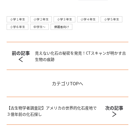
小学１年生
小学２年生
小学３年生
小学４年生
小学５年生
小学６年生
中学生〜
保護者向け
前の記事
見えない化石の秘密を発見！CTスキャンが明かす古
生物の痕跡
カテゴリ
TOPへ
次の記事
【古生物学者調査記】アメリカの世界的化石産地で
３億年前の化石探し