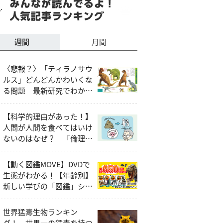
週間
月間
〈悲報？〉「ティラノサウ
ルス」どんどんかわいくな
る問題 最新研究でわかっ
たティラノサウルスの本当
の姿
【科学的理由があった！】
人間が人間を食べてはいけ
ないのはなぜ？ 「倫理
的・社会的な問題」以外の
説明とは
【動く図鑑MOVE】DVDで
生態がわかる！【年齢別】
新しい学びの「図鑑」シリ
ーズ
世界猛毒生物ランキン
グ！ 世界一の猛毒を持つ