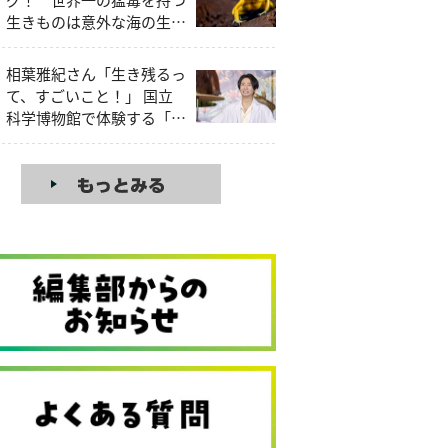
生きものは意外な海の生き
もの!?
相葉雅紀さん「生き残るっ
て、すごいこと！」 国立
科学博物館で体験する「い
きもの超ワールド展」の驚
きと発見