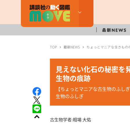
TOP
最新NEWS
ちょっとマニアな生きもの
見えない化石の秘密を
生物の痕跡
【ちょっとマニアな古生物のふしぎ
生物のふしぎ
古生物学者:
相場 大佑