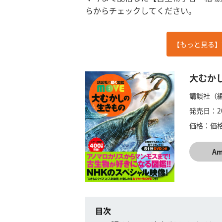
らからチェックしてください。
【もっと見る】
大むか
講談社（
発売日：
2
価格：
価
A
目次