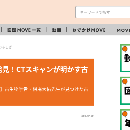
のふしぎ
発見！CTスキャンが明かす古
】古生物学者・相場大佑先生が見つけた古
2026.04.05